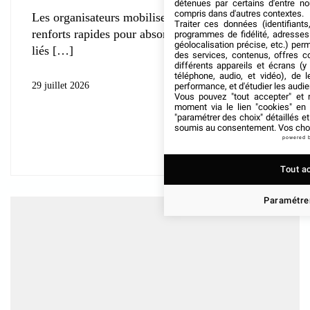
détenues par certains d'entre no
compris dans d'autres contextes.
Les organisateurs mobilisent souvent des
Traiter ces données (identifiants
renforts rapides pour absorber les pics d’activité
programmes de fidélité, adresses 
géolocalisation précise, etc.) per
liés
des services, contenus, offres c
différents appareils et écrans (y
téléphone, audio, et vidéo), de l
29 juillet 2026
performance, et d'étudier les audi
Vous pouvez "tout accepter" et r
moment via le lien "cookies" en
"paramétrer des choix" détaillés e
soumis au consentement. Vos choix
powered 
Tout a
Paramétrer