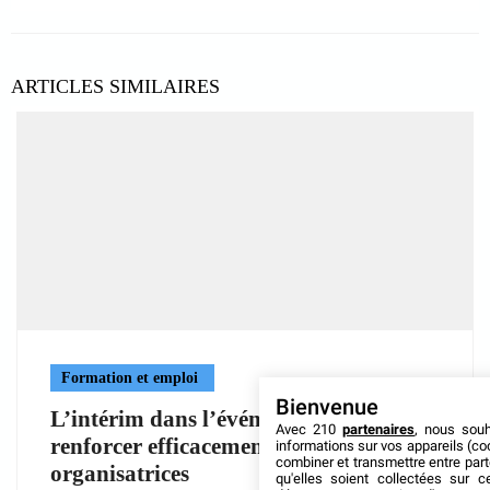
ARTICLES SIMILAIRES
Formation et emploi
Bienvenue
L’intérim dans l’événementiel :
Avec 210
partenaires
, nous sou
renforcer efficacement les équipes
informations sur vos appareils (coo
combiner et transmettre entre par
organisatrices
qu'elles soient collectées sur 