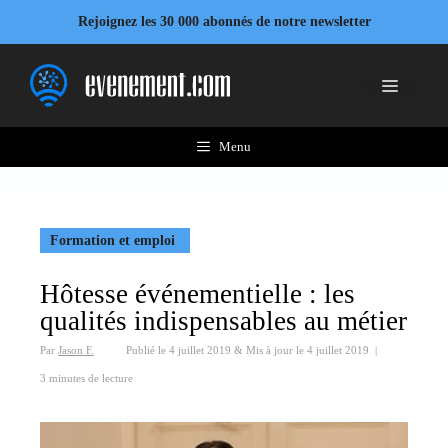
Aller
Rejoignez les 30 000 abonnés de notre newsletter
au
contenu
Menu
Menu
Formation et emploi
Hôtesse événementielle : les
qualités indispensables au métier
Par
Jason F.
Publié le
4 juillet 2019
&
Mis à jour le
4 juillet 2019
|
3 minutes de lecture