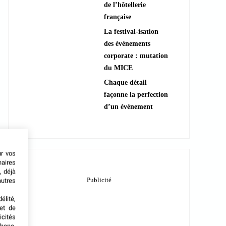
de l’hôtellerie
française
La festival-isation
des événements
corporate : mutation
du MICE
Chaque détail
façonne la perfection
d’un évènement
ur vos
naires
, déjà
autres
élité,
met de
icités