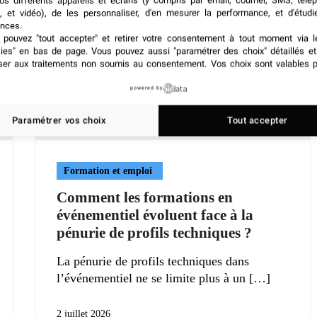
os différents appareils et écrans (y compris par email, courrier, SMS, télé
, et vidéo), de les personnaliser, d'en mesurer la performance, et d'étudi
nces.
pouvez "tout accepter" et retirer votre consentement à tout moment via l
kies" en bas de page
. Vous pouvez aussi "paramétrer des choix" détaillés e
ser aux traitements non soumis au consentement. Vos choix sont valables p
powered by
Paramétrer vos choix
Tout accepter
Formation et emploi
Comment les formations en
événementiel évoluent face à la
pénurie de profils techniques ?
La pénurie de profils techniques dans
l’événementiel ne se limite plus à un
2 juillet 2026