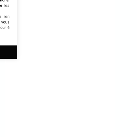
phone,
er les
e lien
t vous
our 6