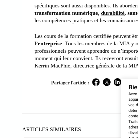
spécifiques sont aussi disponibles. Ils aborde
transformation numérique,
durabilité
, sa
les compétences pratiques et les connaissances
Les cours de la formation certifiée peuvent êt
l’entreprise
. Tous les membres de la MIA y on
professionnels peuvent apprendre de n’importe 
moment qui leur convient. Ils recevront ensuite
Kerrin MacPhie, directrice générale de la MI
Partager l'article :
Facebook
Twitter
LinkedIn
Bi
Avec
appar
vos d
déten
conte
Trait
adres
ARTICLES SIMILAIRES
dével