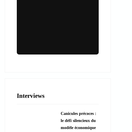
Lieux & animations pour des
événements inoubliables
Des espaces d'exception et des activités
uniques pour vos événements professionnels
ou particuliers.
Interviews
????️ Découvrir les lieux
Canicules précoces :
???? Explorer les animations
le défi silencieux du
modèle économique