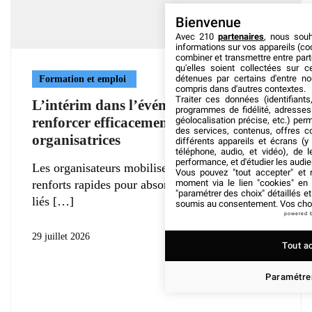
Bienvenue
Avec 210
partenaires
, nous sou
informations sur vos appareils (coo
combiner et transmettre entre par
qu'elles soient collectées sur 
détenues par certains d'entre no
Formation et emploi
compris dans d'autres contextes.
Traiter ces données (identifiants
L’intérim dans l’événementiel :
programmes de fidélité, adresses 
renforcer efficacement les équipes
géolocalisation précise, etc.) per
des services, contenus, offres c
organisatrices
différents appareils et écrans (y
téléphone, audio, et vidéo), de l
performance, et d'étudier les audi
Les organisateurs mobilisent souvent des
Vous pouvez "tout accepter" et r
moment via le lien "cookies" en
renforts rapides pour absorber les pics d’activité
"paramétrer des choix" détaillés e
liés
soumis au consentement. Vos choix
powered 
29 juillet 2026
Tout a
Paramétrer