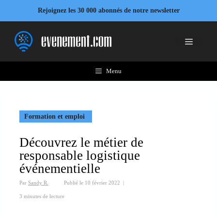
Aller
Rejoignez les 30 000 abonnés de notre newsletter
au
contenu
Menu
Menu
Formation et emploi
Découvrez le métier de
responsable logistique
événementielle
Par
Sandy R.
Publié le
10 février 2022
|
3 minutes de lecture