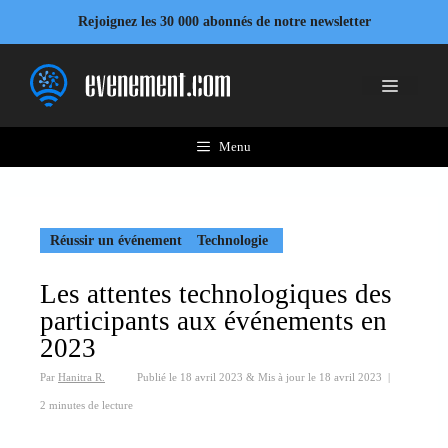
Aller
Rejoignez les 30 000 abonnés de notre newsletter
au
contenu
Menu
Menu
Réussir un événement
Technologie
Les attentes technologiques des
participants aux événements en
2023
Par
Hanitra R.
Publié le
18 avril 2023
&
Mis à jour le
18 avril 2023
|
2 minutes de lecture