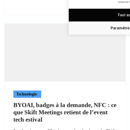
powered 
Tout a
Paramétrer
Technologie
BYOAI, badges à la demande, NFC : ce
que Skift Meetings retient de l’event
tech estival