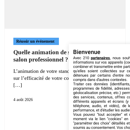
Réussir un événement
Bienvenue
Quelle animation de stand pendant un
Avec 210
partenaires
, nous sou
salon professionnel ?
informations sur vos appareils (coo
combiner et transmettre entre par
L’animation de votre stand impacte grandement
qu'elles soient collectées sur 
détenues par certains d'entre no
sur l’efficacité de votre communication au cours
compris dans d'autres contextes.
Traiter ces données (identifiants
programmes de fidélité, adresses 
géolocalisation précise, etc.) per
des services, contenus, offres c
4 août 2026
différents appareils et écrans (y
téléphone, audio, et vidéo), de l
performance, et d'étudier les audi
Vous pouvez "tout accepter" et r
moment via le lien "cookies" en
"paramétrer des choix" détaillés e
soumis au consentement. Vos choix