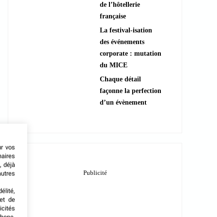
de l’hôtellerie
française
La festival-isation
des événements
corporate : mutation
du MICE
Chaque détail
façonne la perfection
d’un évènement
ur vos
naires
, déjà
autres
élité,
met de
icités