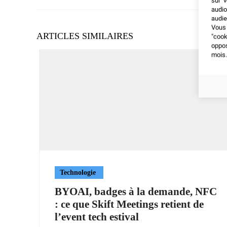
sur v
audio
audie
Vous 
ARTICLES SIMILAIRES
"coo
oppo
mois.
Technologie
BYOAI, badges à la demande, NFC
: ce que Skift Meetings retient de
l’event tech estival