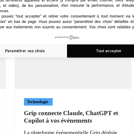
os différents appareils et écrans (y compris par email, courrier, SMS, télé
, et vidéo), de les personnaliser, d'en mesurer la performance, et d'étudi
nces.
pouvez "tout accepter" et retirer votre consentement à tout moment via l
kies" en bas de page
. Vous pouvez aussi "paramétrer des choix" détaillés e
ser aux traitements non soumis au consentement. Vos choix sont valables p
powered by
Paramétrer vos choix
Tout accepter
Technologie
Grip connecte Claude, ChatGPT et
Copilot à vos événements
La plateforme événementielle Grip déploie