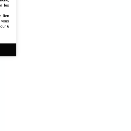
phone,
er les
e lien
t vous
our 6