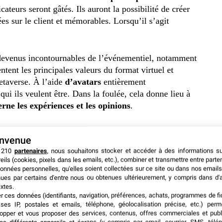
icateurs seront gâtés. Ils auront la possibilité de créer
es sur le client et mémorables. Lorsqu’il s’agit
 devenus incontournables de l’événementiel, notamment
tent les principales valeurs du format virtuel et
etaverse. À l’aide
d’avatars
entièrement
qui ils veulent être. Dans la foulée, cela donne lieu à
erne les expériences et les opinions
.
ts. Dans le metaverse, il est facile de
collecter des
envenue
u format en présentiel.
Métriques et analytiques
sont
 210
partenaires
, nous souhaitons stocker et accéder à des informations s
eils (cookies, pixels dans les emails, etc.), combiner et transmettre entre parte
onnées personnelles, qu'elles soient collectées sur ce site ou dans nos emails
ues par certains d'entre nous ou obtenues ultérieurement, y compris dans d'
xtes.
er ces données (identifiants, navigation, préférences, achats, programmes de fid
ses IP, postales et emails, téléphone, géolocalisation précise, etc.) per
opper et vous proposer des services, contenus, offres commerciales et publ