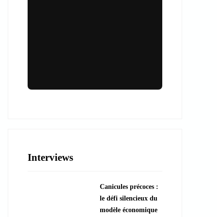
Lieux & animations pour des
événements inoubliables
Des espaces d'exception et des activités
uniques pour vos événements professionnels
ou particuliers.
Interviews
????️ Découvrir les lieux
Canicules précoces :
???? Explorer les animations
le défi silencieux du
modèle économique