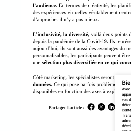
l’audience
. En termes de créativité, les planif
des expériences virtuelles véritablement centré
d’approche, il n’y a pas mieux.
L’inclusivité, la diversité
, voilà deux points
depuis la pandémie de la Covid-19. Ils représen
aujourd’hui, ils sont aussi des avantages du m
personnalisables, les participants peuvent être 
une
sélection plus diversifiée en ce qui conc
Côté marketing, les spécialistes seront satisfai
Bi
données
. Ce qui pose parfois problème lors d
Avec
disponibles en fonction des axes à explorer.
appar
vos d
déten
Partager l'article :
Facebook
Twitter
LinkedIn
conte
Trait
adres
dével