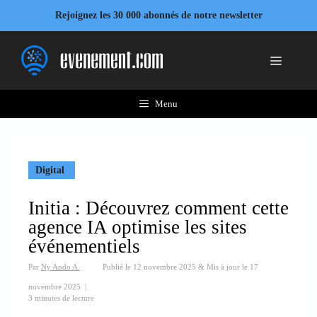
Aller
Rejoignez les 30 000 abonnés de notre newsletter
au
contenu
Menu
Menu
Digital
Initia : Découvrez comment cette
agence IA optimise les sites
événementiels
Par
Ny Ando A.
Publié le
12 novembre 2025
&
Mis à jour le
17
novembre 2025
|
3 minutes de lecture