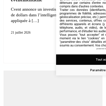
détenues par certains d'entre no
compris dans d'autres contextes.
Cvent annonce un investissement d’un milliard
Traiter ces données (identifiants
programmes de fidélité, adresses 
de dollars dans l’intelligence artificielle
géolocalisation précise, etc.) per
appliquée à
des services, contenus, offres c
différents appareils et écrans (y
téléphone, audio, et vidéo), de l
performance, et d'étudier les audi
21 juillet 2026
Vous pouvez "tout accepter" et r
moment via le lien "cookies" en
"paramétrer des choix" détaillés e
soumis au consentement. Vos choix
powered 
Tout a
Paramétrer