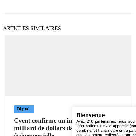
ARTICLES SIMILAIRES
Digital
Bienvenue
Cvent confirme un investissement d’un
Avec 210
partenaires
, nous sou
informations sur vos appareils (coo
milliard de dollars dans l’IA
combiner et transmettre entre par
événementielle
qu'elles soient collectées sur 