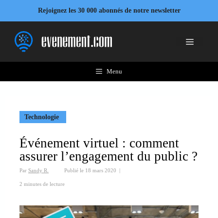
Aller
Rejoignez les 30 000 abonnés de notre newsletter
au
contenu
Menu
Menu
Technologie
Événement virtuel : comment
assurer l’engagement du public ?
Par
Sandy R.
Publié le
18 mars 2020
|
2 minutes de lecture