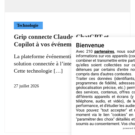
Technologie
Grip connecte Claude, ChatGPT et
Copilot à vos événements
Bienvenue
Avec 210
partenaires
, nous sou
La plateforme événementielle Grip déploie une
informations sur vos appareils (coo
combiner et transmettre entre par
solution connectée à l’intelligence artificielle.
qu'elles soient collectées sur 
détenues par certains d'entre no
Cette technologie
compris dans d'autres contextes.
Traiter ces données (identifiants
programmes de fidélité, adresses 
27 juillet 2026
géolocalisation précise, etc.) per
des services, contenus, offres c
différents appareils et écrans (y
téléphone, audio, et vidéo), de l
performance, et d'étudier les audi
Vous pouvez "tout accepter" et r
moment via le lien "cookies" en
"paramétrer des choix" détaillés e
soumis au consentement. Vos choix
powered 