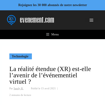
Aller
Rejoignez les 30 000 abonnés de notre newsletter
au
contenu
Menu
Menu
Technologie
La réalité étendue (XR) est-elle
l’avenir de l’événementiel
virtuel ?
Par
Sandy R.
Publié le
15 avril 2021
|
2 minutes de lecture