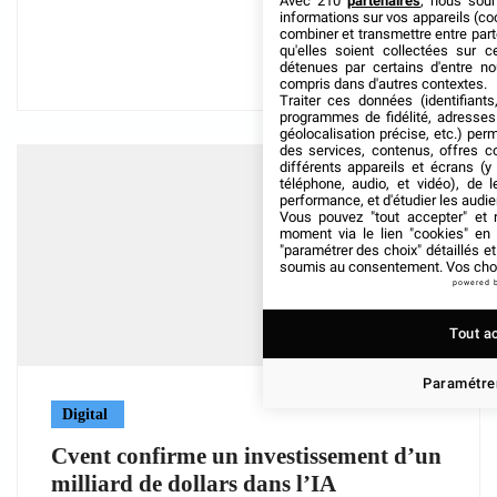
Avec 210
partenaires
, nous sou
informations sur vos appareils (coo
combiner et transmettre entre par
qu'elles soient collectées sur 
détenues par certains d'entre no
compris dans d'autres contextes.
Traiter ces données (identifiants
programmes de fidélité, adresses 
géolocalisation précise, etc.) per
des services, contenus, offres c
différents appareils et écrans (y
téléphone, audio, et vidéo), de l
performance, et d'étudier les audi
Vous pouvez "tout accepter" et r
moment via le lien "cookies" en
"paramétrer des choix" détaillés e
soumis au consentement. Vos choix
powered 
Tout a
Paramétrer
Digital
Cvent confirme un investissement d’un
milliard de dollars dans l’IA