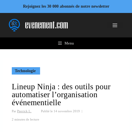
Aller
Rejoignez les 30 000 abonnés de notre newsletter
au
contenu
Menu
Menu
Technologie
Lineup Ninja : des outils pour
automatiser l’organisation
événementielle
Par
Pierrick L.
Publié le
14 novembre 2019
|
2 minutes de lecture