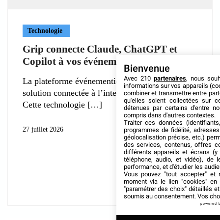
Technologie
Grip connecte Claude, ChatGPT et
Copilot à vos événements
Bienvenue
Avec 210
partenaires
, nous sou
La plateforme événementielle Grip déploie une
informations sur vos appareils (coo
solution connectée à l’intelligence artificielle.
combiner et transmettre entre par
qu'elles soient collectées sur 
Cette technologie
détenues par certains d'entre no
compris dans d'autres contextes.
Traiter ces données (identifiants
27 juillet 2026
programmes de fidélité, adresses 
géolocalisation précise, etc.) per
des services, contenus, offres c
différents appareils et écrans (y
téléphone, audio, et vidéo), de l
performance, et d'étudier les audi
Vous pouvez "tout accepter" et r
moment via le lien "cookies" en
"paramétrer des choix" détaillés e
soumis au consentement. Vos choix
powered 