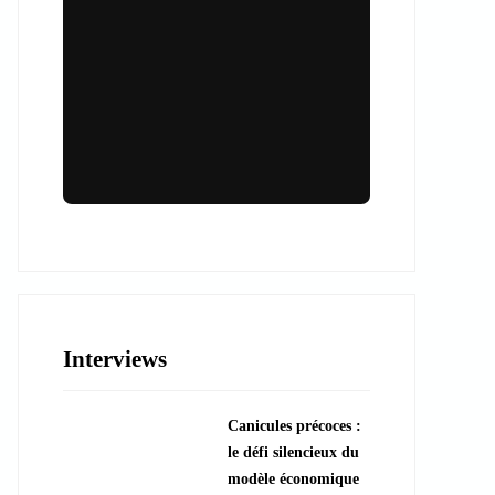
Lieux & animations pour des
événements inoubliables
Des espaces d'exception et des activités
uniques pour vos événements professionnels
ou particuliers.
Interviews
????️ Découvrir les lieux
Canicules précoces :
???? Explorer les animations
le défi silencieux du
modèle économique