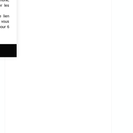
phone,
er les
e lien
t vous
our 6