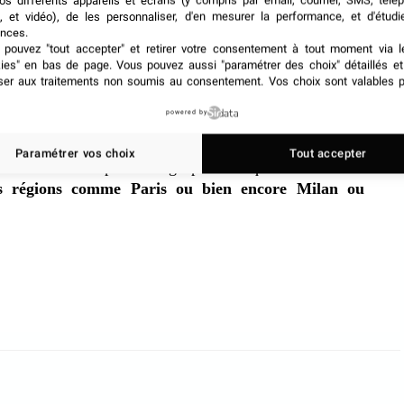
ale facilitée
os différents appareils et écrans (y compris par email, courrier, SMS, télé
, et vidéo), de les personnaliser, d'en mesurer la performance, et d'étudi
nces.
pouvez "tout accepter" et retirer votre consentement à tout moment via l
aussi pour les personnes ou entreprises situées à
kies" en bas de page
. Vous pouvez aussi "paramétrer des choix" détaillés e
nt passer par une agence locale qui contactait une agence
ser aux traitements non soumis au consentement. Vos choix sont valables p
out peut se faire directement depuis la plateforme de la
powered by
Paramétrer vos choix
Tout accepter
mercial sur un pourcentage pour chaque location.
La
res régions comme Paris ou bien encore Milan ou