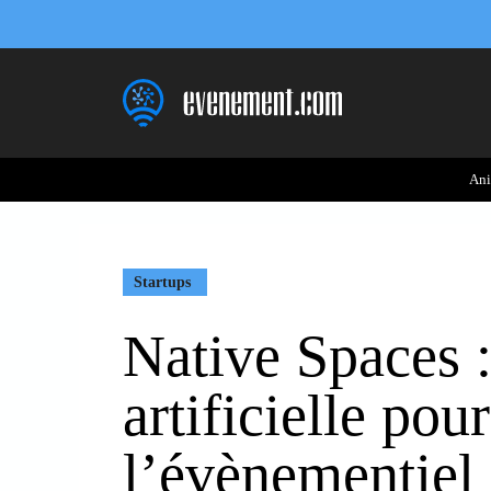
Aller
au
contenu
Ani
Startups
Native Spaces :
artificielle pou
l’évènementiel