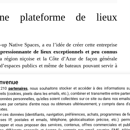
ne plateforme de lieux
-up Native Spaces, a eu l’idée de créer cette entreprise
mpressionnante de lieux exceptionnels et peu connus
a région niçoise et la Côte d’Azur de façon générale
, d’espaces publics et même de bateaux pouvant servir à
envenue
 une plateforme dans l’idée de « Airbnb » afin de
 210
partenaires
, nous souhaitons stocker et accéder à des informations s
eils (cookies, pixels dans les emails, etc.), combiner et transmettre entre parte
-up a développé une intelligence artificielle (IA) maison
onnées personnelles, qu'elles soient collectées sur ce site ou dans nos emails
t régulièrement améliorée avec les retours des clients. A
ues par certains d'entre nous ou obtenues ultérieurement, y compris dans d'
l’offre de Native Spaces est bien plus étoffée et surtout
xtes.
er ces données (identifiants, navigation, préférences, achats, programmes de fid
évènementiel avec des lieux authentiques et originaux.
ses IP, postales et emails, téléphone, géolocalisation précise, etc.) per
opper et vous proposer des services, contenus, offres commerciales et publ