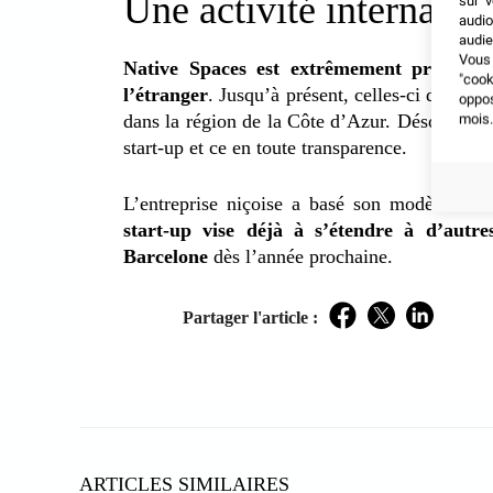
Une activité internation
sur v
audio
audie
Vous 
Native Spaces est extrêmement pratique 
"coo
l’étranger
. Jusqu’à présent, celles-ci devaie
oppo
dans la région de la Côte d’Azur. Désormais t
mois.
start-up et ce en toute transparence.
L’entreprise niçoise a basé son modèle com
start-up vise déjà à s’étendre à d’aut
Barcelone
dès l’année prochaine.
Partager l'article :
Facebook
Twitter
LinkedIn
ARTICLES SIMILAIRES