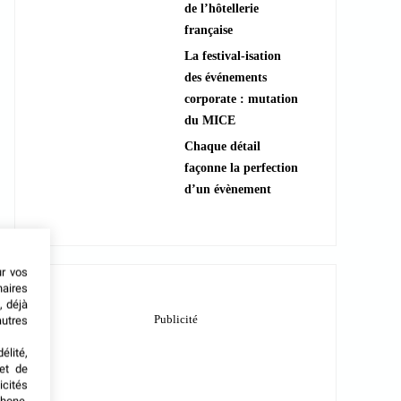
de l’hôtellerie
française
La festival-isation
des événements
corporate : mutation
du MICE
Chaque détail
façonne la perfection
d’un évènement
ur vos
naires
, déjà
autres
élité,
met de
icités