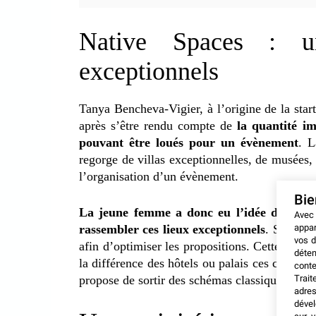
Native Spaces : u
exceptionnels
Tanya Bencheva-Vigier, à l’origine de la start
après s’être rendu compte de
la quantité i
pouvant être loués pour un évènement
. L
regorge de villas exceptionnelles, de musées
l’organisation d’un évènement.
Bi
La jeune femme a donc eu l’idée de créer
Avec
appar
rassembler ces lieux exceptionnels
. Sa start
vos d
afin d’optimiser les propositions. Cette IA es
déten
la différence des hôtels ou palais ces congrès 
conte
Trait
propose de sortir des schémas classiques de l’
adres
dével