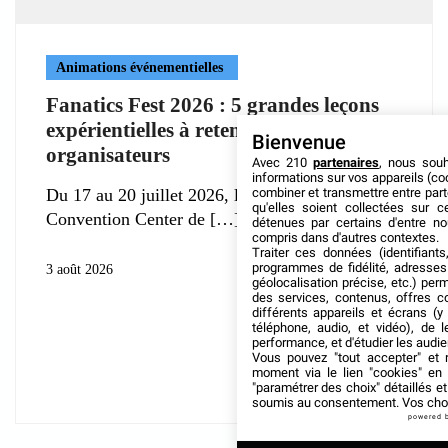
Animations événementielles
Fanatics Fest 2026 : 5 grandes leçons
expérientielles à retenir pour les
Bienvenue
organisateurs
Avec 210
partenaires
, nous sou
informations sur vos appareils (coo
combiner et transmettre entre par
Du 17 au 20 juillet 2026, le Jacob K. Javits
qu'elles soient collectées sur 
Convention Center de
détenues par certains d'entre no
compris dans d'autres contextes.
Traiter ces données (identifiants
programmes de fidélité, adresses 
3 août 2026
géolocalisation précise, etc.) per
des services, contenus, offres c
différents appareils et écrans (y
téléphone, audio, et vidéo), de l
performance, et d'étudier les audi
Vous pouvez "tout accepter" et r
moment via le lien "cookies" en
"paramétrer des choix" détaillés e
soumis au consentement. Vos choix
powered 