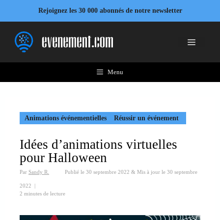
Aller
Rejoignez les 30 000 abonnés de notre newsletter
au
contenu
Menu
Menu
Animations événementielles
Réussir un événement
Idées d’animations virtuelles
pour Halloween
Par
Sandy R.
Publié le
30 septembre 2022
&
Mis à jour le
30 septembre
2022
|
2 minutes de lecture