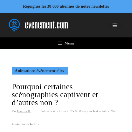
Aller
Rejoignez les 30 000 abonnés de notre newsletter
au
contenu
Menu
Menu
Animations événementielles
Pourquoi certaines
scénographies captivent et
d’autres non ?
Par
Hanitra R.
Publié le
4 octobre 2025
&
Mis à jour le
4 octobre 2025
|
4 minutes de lecture