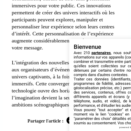
immersives pour votre public.
Ces innovations
permettent de créer des univers interactifs où les
participants peuvent explorer
,
manipuler et
personnaliser leur expérience selon leurs centres
d’intérêt. Cette personnalisation de l’expérience
augmente considérablement la mémorisation de
Bienvenue
votre message.
Avec 210
partenaires
, nous sou
informations sur vos appareils (coo
combiner et transmettre entre par
L’intégration des nouvelles technologies permet
qu'elles soient collectées sur 
aux organisateurs d’événements de créer des
détenues par certains d'entre no
compris dans d'autres contextes.
univers captivants, à la fois esthétiques et
Traiter ces données (identifiants
immersifs. Cette convergence entre art et
programmes de fidélité, adresses 
géolocalisation précise, etc.) per
technologie ouvre des horizons créatifs inédits où
des services, contenus, offres c
différents appareils et écrans (y
l’imagination devient la seule limite à vos
téléphone, audio, et vidéo), de l
ambitions scénographiques.
performance, et d'étudier les audi
Vous pouvez "tout accepter" et r
moment via le lien "cookies" en
"paramétrer des choix" détaillés e
Partager l'article :
Facebook
Twitter
LinkedIn
soumis au consentement. Vos choix
powered 