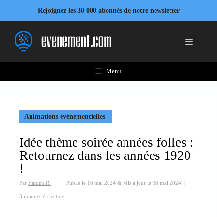
Aller
Rejoignez les 30 000 abonnés de notre newsletter
au
contenu
Menu
Menu
Animations événementielles
Idée thème soirée années folles :
Retournez dans les années 1920
!
Par
Hanitra R.
Publié le
16 mai 2024
&
Mis à jour le
16 mai 2024
|
3 minutes de lecture