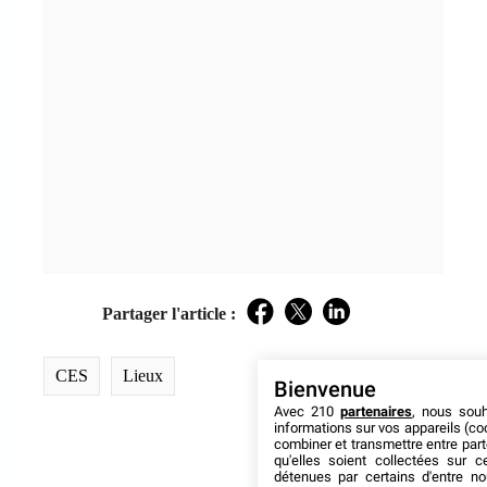
Partager l'article :
Facebook
Twitter
LinkedIn
CES
Lieux
Bienvenue
Avec 210
partenaires
, nous sou
informations sur vos appareils (coo
combiner et transmettre entre par
qu'elles soient collectées sur 
détenues par certains d'entre no