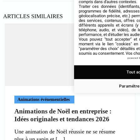
compris dans d'autres contextes.
Traiter ces données (identifiants
programmes de fidélité, adresses 
ARTICLES SIMILAIRES
géolocalisation précise, etc.) per
des services, contenus, offres c
différents appareils et écrans (y
téléphone, audio, et vidéo), de l
performance, et d'étudier les audi
Vous pouvez "tout accepter" et r
moment via le lien "cookies" en
"paramétrer des choix" détaillés e
soumis au consentement. Vos choix
powered 
Tout a
Paramétrer
Animations événementielles
Animations de Noël en entreprise :
Idées originales et tendances 2026
Une animation de Noël réussie ne se résume
plus à un sapin et