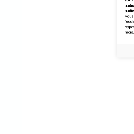
sur v
audio
audie
Vous 
"coo
oppo
mois.