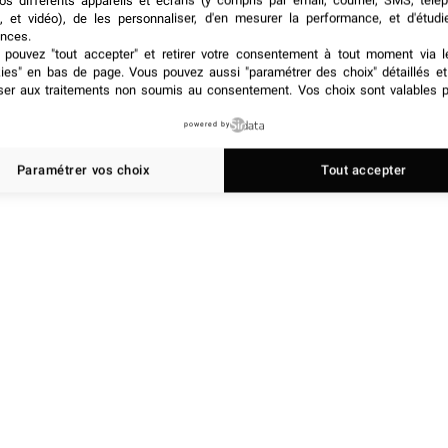
os différents appareils et écrans (y compris par email, courrier, SMS, télé
, et vidéo), de les personnaliser, d'en mesurer la performance, et d'étudi
nces.
pouvez "tout accepter" et retirer votre consentement à tout moment via l
kies" en bas de page
. Vous pouvez aussi "paramétrer des choix" détaillés e
ser aux traitements non soumis au consentement. Vos choix sont valables p
powered by
Paramétrer vos choix
Tout accepter