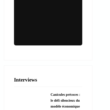
Lieux & animations pour des
événements inoubliables
Des espaces d'exception et des activités
uniques pour vos événements professionnels
ou particuliers.
Interviews
????️ Découvrir les lieux
Canicules précoces :
???? Explorer les animations
le défi silencieux du
modèle économique