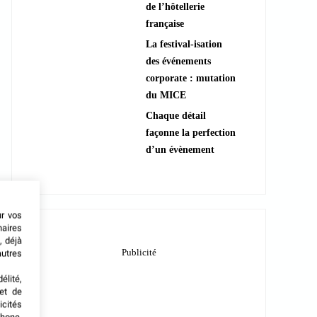
de l’hôtellerie
française
La festival-isation
des événements
corporate : mutation
du MICE
Chaque détail
façonne la perfection
d’un évènement
ur vos
naires
, déjà
autres
élité,
met de
icités