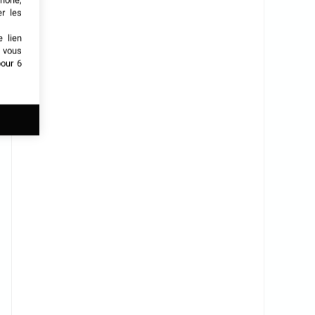
phone,
er les
e lien
t vous
our 6