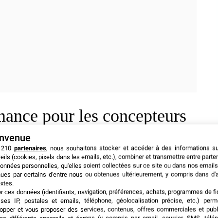
rmance pour les concepteurs
envenue
 210
partenaires
, nous souhaitons stocker et accéder à des informations s
eils (cookies, pixels dans les emails, etc.), combiner et transmettre entre parte
siteurs et de prolonger la durée d’attention sur les
onnées personnelles, qu'elles soient collectées sur ce site ou dans nos emails
ulations mécaniques scénarisées, assembler des objets
ues par certains d'entre nous ou obtenues ultérieurement, y compris dans d'
xtes.
autonome.
er ces données (identifiants, navigation, préférences, achats, programmes de fid
ses IP, postales et emails, téléphone, géolocalisation précise, etc.) per
opper et vous proposer des services, contenus, offres commerciales et publ