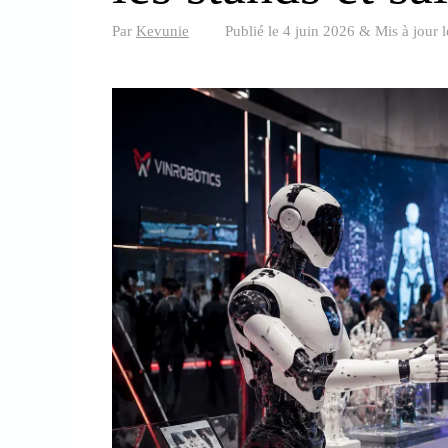
Par
Kevunie
Publié le
4 juin 2026
&
Mis à jour 