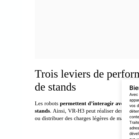
Trois leviers de perfo
de stands
Bi
Avec
appar
Les robots
permettent d’interagir avec les vi
vos d
stands
. Ainsi, VR-H3 peut réaliser des manip
déten
conte
ou distribuer des charges légères de manière 
Trait
adres
dével