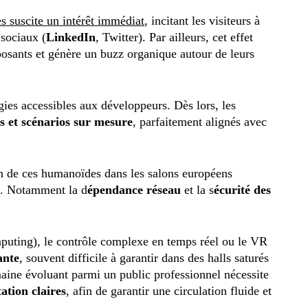
 suscite un intérêt immédiat
, incitant les visiteurs à
 sociaux (
LinkedIn
, Twitter). Par ailleurs, cet effet
posants et génère un buzz organique autour de leurs
ies accessibles aux développeurs. Dès lors, les
ns et scénarios sur mesure
, parfaitement alignés avec
on de ces humanoïdes dans les salons européens
es. Notamment la d
épendance réseau
et la s
écurité des
puting), le contrôle complexe en temps réel ou le VR
ante
, souvent difficile à garantir dans des halls saturés
maine évoluant parmi un public professionnel nécessite
tation claires
, afin de garantir une circulation fluide et