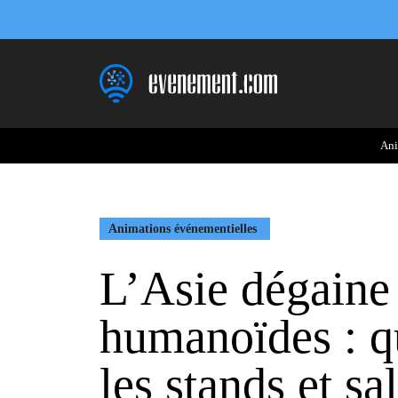
Aller
au
contenu
Ani
Animations événementielles
L’Asie dégaine 
humanoïdes : q
les stands et s