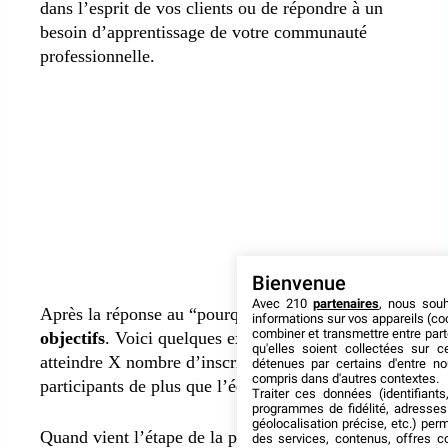
dans l’esprit de vos clients ou de répondre à un
besoin d’apprentissage de votre communauté
professionnelle.
Bienvenue
Avec 210
partenaires
, nous sou
Après la réponse au “pourquoi ?”,
quantifiez les
informations sur vos appareils (coo
combiner et transmettre entre par
objectifs
. Voici quelques exemples à considérer :
qu'elles soient collectées sur 
atteindre X nombre d’inscriptions, générer X
détenues par certains d'entre no
compris dans d'autres contextes.
participants de plus que l’édition précédente, etc.
Traiter ces données (identifiants
programmes de fidélité, adresses 
géolocalisation précise, etc.) per
Quand vient l’étape de la promotion de
des services, contenus, offres c