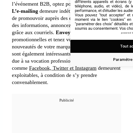
différents appareils et écrans (y
l’événement B2B, optez pour plusieurs canaux.
téléphone, audio, et vidéo), de l
L’e-mailing
demeure indétrônable lorsqu’il s’agit
performance, et d'étudier les audi
Vous pouvez "tout accepter" et r
de promouvoir auprès des entreprises. Partagez
moment via le lien "cookies" en
"paramétrer des choix" détaillés e
des informations, annoncez ce qui va se passer
soumis au consentement. Vos choix
grâce aux courriels.
Envoyez des newsletters
powered 
promotionnelles et tenez vos cibles au courant des
nouveautés de votre marque. Les
réseaux sociaux
Tout a
sont également intéressants, notamment LinkedIn,
Paramétrer
due à sa vocation professionnelle. Les autres
comme
Facebook, Twitter et Instagram
demeurent
exploitables, à condition de s’y prendre
convenablement.