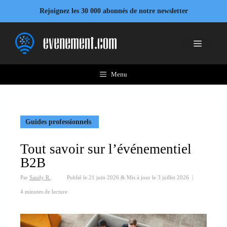
Aller
Rejoignez les 30 000 abonnés de notre newsletter
au
contenu
Menu
Menu
Guides professionnels
Tout savoir sur l’événementiel
B2B
Par
Sandy R.
Publié le
21 juin 2026
&
Mis à jour le
3 juillet 2026
|
4 minutes de lecture