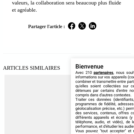
valeurs, la collaboration sera beaucoup plus fluide
et agréable.
Partager l'article :
Facebook
Twitter
LinkedIn
Bienvenue
ARTICLES SIMILAIRES
Avec 210
partenaires
, nous sou
informations sur vos appareils (coo
combiner et transmettre entre par
qu'elles soient collectées sur 
détenues par certains d'entre no
compris dans d'autres contextes.
Traiter ces données (identifiants
programmes de fidélité, adresses 
géolocalisation précise, etc.) per
des services, contenus, offres c
différents appareils et écrans (y
téléphone, audio, et vidéo), de l
performance, et d'étudier les audi
Vous pouvez "tout accepter" et r