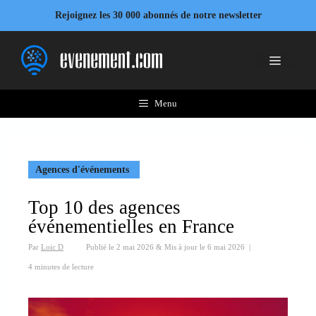
Aller
Rejoignez les 30 000 abonnés de notre newsletter
au
contenu
Menu
Menu
Agences d'événements
Top 10 des agences
événementielles en France
Par
Loic D
Publié le
2 mai 2026
&
Mis à jour le
6 mai 2026
|
4 minutes de lecture