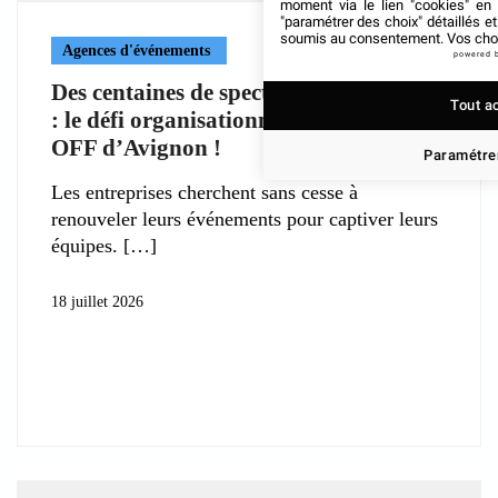
moment via le lien "cookies" en
"paramétrer des choix" détaillés e
soumis au consentement. Vos choix
Agences d'événements
powered 
Des centaines de spectacles en parallèle
Tout a
: le défi organisationnel du Festival
OFF d’Avignon !
Paramétrer
Les entreprises cherchent sans cesse à
renouveler leurs événements pour captiver leurs
équipes.
18 juillet 2026