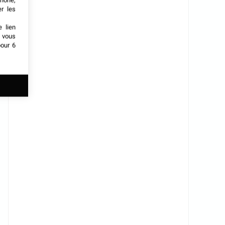
phone,
er les
e lien
t vous
our 6