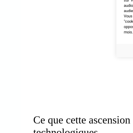
sur v
audio
audie
Vous 
"coo
oppo
mois.
Ce que cette ascension
technologiques