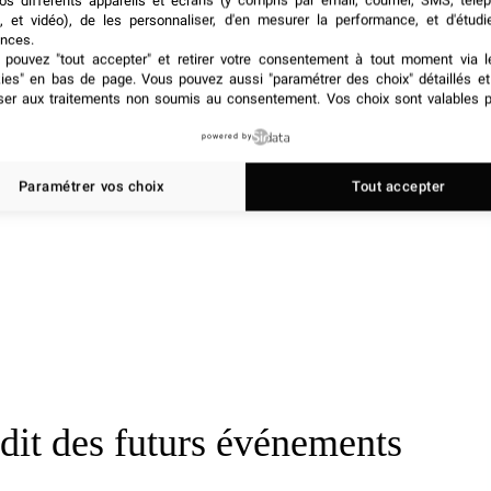
os différents appareils et écrans (y compris par email, courrier, SMS, télé
, et vidéo), de les personnaliser, d'en mesurer la performance, et d'étudi
nces.
pouvez "tout accepter" et retirer votre consentement à tout moment via l
kies" en bas de page
. Vous pouvez aussi "paramétrer des choix" détaillés e
ser aux traitements non soumis au consentement. Vos choix sont valables p
powered by
Paramétrer vos choix
Tout accepter
 dit des futurs événements