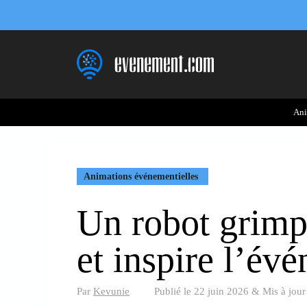
Aller
au
contenu
Ani
Animations événementielles
Un robot grimp
et inspire l’év
Par
Kevunie
Publié le
22 juin 2026
&
Mis à jour