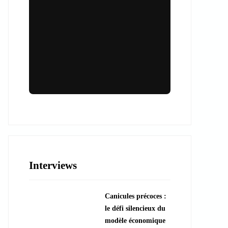
Lieux & animations pour des
événements inoubliables
Des espaces d'exception et des activités
uniques pour vos événements professionnels
ou particuliers.
Interviews
????️ Découvrir les lieux
Canicules précoces :
???? Explorer les animations
le défi silencieux du
modèle économique