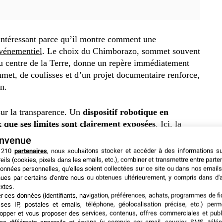
t intéressant parce qu’il montre comment une
événementiel
. Le choix du Chimborazo, sommet souvent
 du centre de la Terre, donne un repère immédiatement
et, de coulisses et d’un projet documentaire renforce,
n.
sur la transparence. Un
dispositif robotique en
x que ses limites sont clairement exposées
. Ici, la
la méthode, entre autonomie partielle, assistance
envenue
 210
partenaires
, nous souhaitons stocker et accéder à des informations s
eils (cookies, pixels dans les emails, etc.), combiner et transmettre entre parte
onnées personnelles, qu'elles soient collectées sur ce site ou dans nos emails
ues par certains d'entre nous ou obtenues ultérieurement, y compris dans d'
xtes.
er ces données (identifiants, navigation, préférences, achats, programmes de fid
ses IP, postales et emails, téléphone, géolocalisation précise, etc.) per
opper et vous proposer des services, contenus, offres commerciales et publ