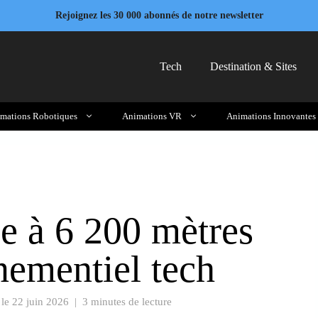
Rejoignez les 30 000 abonnés de notre newsletter
Tech
Destination & Sites
mations Robotiques
Animations VR
Animations Innovantes
e à 6 200 mètres
énementiel tech
 le
22 juin 2026
|
3 minutes de lecture