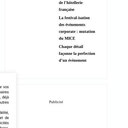
de l’hôtellerie
française
La festival-isation
des événements
corporate : mutation
du MICE
Chaque détail
façonne la perfection
d’un évènement
ur vos
naires
, déjà
autres
élité,
met de
icités