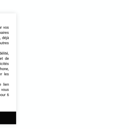
ur vos
naires
, déjà
autres
élité,
met de
icités
phone,
er les
e lien
t vous
our 6