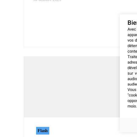
Bi
Avec
appar
vos d
déten
conte
Trait
adres
dével
sur v
audio
audie
Vous 
"coo
oppo
mois.
Flash