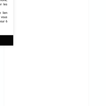
phone,
er les
e lien
t vous
our 6