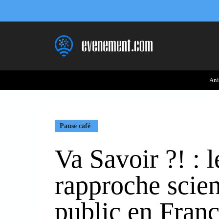
Aller
au
contenu
Ani
Pause café
Va Savoir ?! : l
rapproche scien
public en Fran