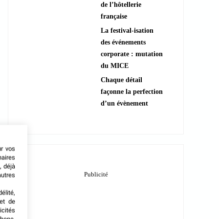
de l’hôtellerie
française
La festival-isation
des événements
corporate : mutation
du MICE
Chaque détail
façonne la perfection
d’un évènement
ur vos
naires
, déjà
autres
élité,
met de
icités