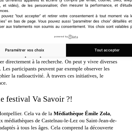
os différents appareils et écrans (y compris par email, courrier, SMS, télé
, et vidéo), de les personnaliser, d'en mesurer la performance, et d'étudi
nces.
pouvez "tout accepter" et retirer votre consentement à tout moment via l
kies" en bas de page
. Vous pouvez aussi "paramétrer des choix" détaillés e
ser aux traitements non soumis au consentement. Vos choix sont valables p
powered by
œur de l’événement
Paramétrer vos choix
Tout accepter
les
sciences participatives
. Ces démarches du festival
uer directement à la recherche. On peut y vivre diverses
 Les participants peuvent par exemple observer les
ier la radioactivité. À travers ces initiatives, le
nce.
e festival Va Savoir ?!
Montpellier. Cela va de la
Médiathèque Émile Zola
,
ux médiathèques de Castelnau-le-Lez ou Saint-Jean-de-
 adaptés à tous les âges. Cela comprend la découverte