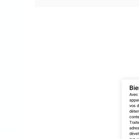
Bi
Avec
appar
vos d
déten
conte
Trait
adres
dével