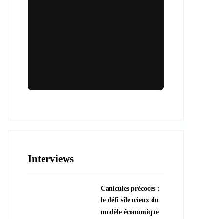
Lieux & animations pour des
événements inoubliables
Des espaces d'exception et des activités
uniques pour vos événements professionnels
ou particuliers.
Interviews
????️ Découvrir les lieux
Canicules précoces :
???? Explorer les animations
le défi silencieux du
modèle économique