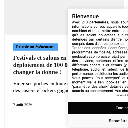
Bienvenue
Avec 210
partenaires
, nous sou
informations sur vos appareils (coo
combiner et transmettre entre par
qu'elles soient collectées sur 
détenues par certains d'entre no
compris dans d'autres contextes.
Réussir un événement
Traiter ces données (identifiants
programmes de fidélité, adresses 
géolocalisation précise, etc.) per
Festivals et salons en Europe : le
des services, contenus, offres c
déploiement de 100 000 eLockers va
différents appareils et écrans (y
téléphone, audio, et vidéo), de l
changer la donne !
performance, et d'étudier les audi
Vous pouvez "tout accepter" et r
moment via le lien "cookies" en
Vider ses poches en toute sécurité : la déferlante
"paramétrer des choix" détaillés e
des casiers eLockers gagne
soumis au consentement. Vos choix
powered 
7 août 2026
Tout a
Paramétrer