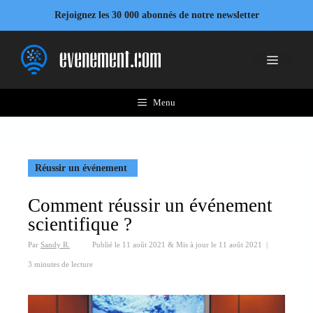
Aller
Rejoignez les 30 000 abonnés de notre newsletter
au
contenu
Menu
Menu
Réussir un événement
Comment réussir un événement
scientifique ?
Par
Sandy R.
Publié le
11 août 2021
&
Mis à jour le
11 août 2021
|
3 minutes de lecture