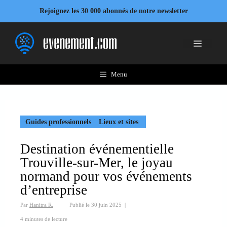
Aller
Rejoignez les 30 000 abonnés de notre newsletter
au
contenu
Menu
Menu
Guides professionnels
Lieux et sites
Destination événementielle
Trouville-sur-Mer, le joyau
normand pour vos événements
d’entreprise
Par
Hanitra R.
Publié le
30 juin 2025
|
4 minutes de lecture