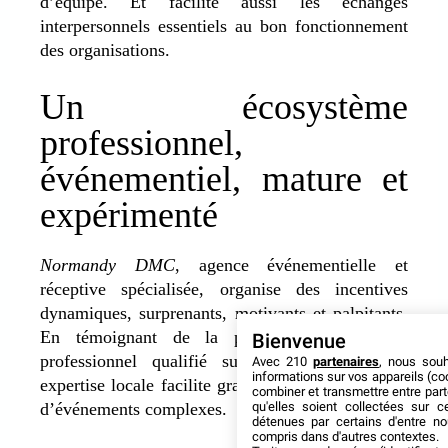
d’équipe. Et facilite aussi les échanges
interpersonnels essentiels au bon fonctionnement
des organisations.
Un écosystème
professionnel,
événementiel, mature et
expérimenté
Normandy DMC
, agence événementielle et
réceptive spécialisée, organise des incentives
dynamiques, surprenants, motivants et palpitants.
En témoignant de la présence d’un réseau
Bienvenue
professionnel qualifié sur le territoire. Cette
Avec 210
partenaires
, nous sou
informations sur vos appareils (coo
expertise locale facilite grandement l’organisation
combiner et transmettre entre par
qu'elles soient collectées sur 
d’événements complexes.
détenues par certains d'entre no
compris dans d'autres contextes.