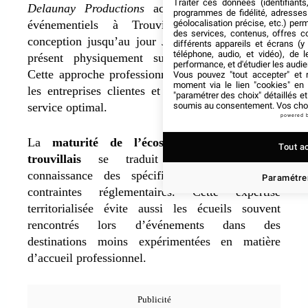
Traiter ces données (identifiants
Delaunay Productions
accompagne les projets
programmes de fidélité, adresses 
géolocalisation précise, etc.) per
événementiels à Trouville-sur-Mer de leur
des services, contenus, offres c
conception jusqu’au jour J, avec un responsable
différents appareils et écrans (y
téléphone, audio, et vidéo), de l
présent physiquement sur chaque événement.
performance, et d'étudier les audi
Cette approche professionnelle rassure désormais
Vous pouvez "tout accepter" et r
moment via le lien "cookies" en
les entreprises clientes et garantit un niveau de
"paramétrer des choix" détaillés e
soumis au consentement. Vos choix
service optimal.
powered 
La
maturité de l’écosystème événementiel
Tout a
trouvillais
se traduit par une parfaite
connaissance des spécificités locales et des
Paramétrer
contraintes réglementaires. Cette expertise
territorialisée évite aussi les écueils souvent
rencontrés lors d’événements dans des
destinations moins expérimentées en matière
d’accueil professionnel.