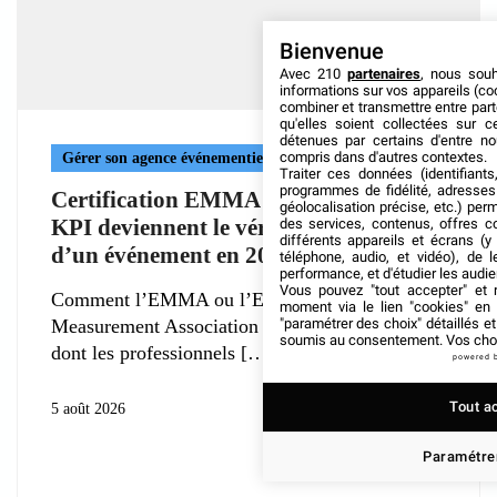
Bienvenue
Avec 210
partenaires
, nous sou
informations sur vos appareils (coo
combiner et transmettre entre par
qu'elles soient collectées sur 
détenues par certains d'entre no
compris dans d'autres contextes.
Gérer son agence événementielle
Traiter ces données (identifiants
programmes de fidélité, adresses 
Certification EMMA : Pourquoi les
géolocalisation précise, etc.) per
KPI deviennent le véritable livrable
des services, contenus, offres c
différents appareils et écrans (y
d’un événement en 2026 ?
téléphone, audio, et vidéo), de l
performance, et d'étudier les audi
Vous pouvez "tout accepter" et r
Comment l’EMMA ou l’Event Marketing
moment via le lien "cookies" en
Measurement Association transforme la manière
"paramétrer des choix" détaillés e
soumis au consentement. Vos choix
dont les professionnels
powered 
Tout a
5 août 2026
Paramétrer