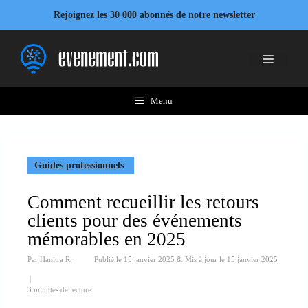
Aller
Rejoignez les 30 000 abonnés de notre newsletter
au
contenu
Menu
Menu
Guides professionnels
Comment recueillir les retours
clients pour des événements
mémorables en 2025
Par
Hanitra R.
Publié le
15 janvier 2025
&
Mis à jour le
15 janvier 2025
|
3 minutes de lecture