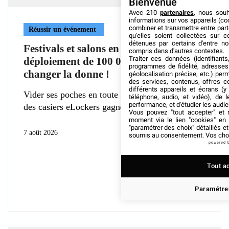
Bienvenue
Avec 210
partenaires
, nous sou
informations sur vos appareils (coo
combiner et transmettre entre par
Réussir un événement
qu'elles soient collectées sur 
détenues par certains d'entre no
Festivals et salons en Europe : le
compris dans d'autres contextes.
Traiter ces données (identifiants
déploiement de 100 000 eLockers va
programmes de fidélité, adresses 
changer la donne !
géolocalisation précise, etc.) per
des services, contenus, offres c
différents appareils et écrans (y
Vider ses poches en toute sécurité : la déferlante
téléphone, audio, et vidéo), de l
performance, et d'étudier les audi
des casiers eLockers gagne
Vous pouvez "tout accepter" et r
moment via le lien "cookies" en
"paramétrer des choix" détaillés e
7 août 2026
soumis au consentement. Vos choix
powered 
Tout a
Paramétrer