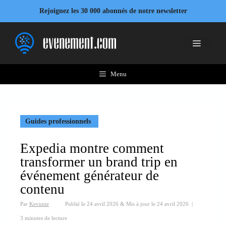
Aller
Rejoignez les 30 000 abonnés de notre newsletter
au
contenu
Menu
Menu
Guides professionnels
Expedia montre comment
transformer un brand trip en
événement générateur de
contenu
Par
Kevunie
Publié le
24 avril 2026
&
Mis à jour le
24 avril 2026
|
3 minutes de lecture