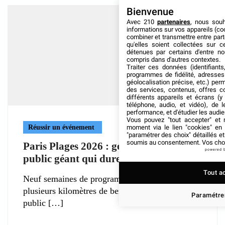
Bienvenue
Avec 210
partenaires
, nous sou
informations sur vos appareils (coo
combiner et transmettre entre par
qu'elles soient collectées sur 
détenues par certains d'entre no
compris dans d'autres contextes.
Traiter ces données (identifiants
programmes de fidélité, adresses 
géolocalisation précise, etc.) per
des services, contenus, offres c
différents appareils et écrans (y
téléphone, audio, et vidéo), de l
performance, et d'étudier les audi
Vous pouvez "tout accepter" et r
moment via le lien "cookies" en
Réussir un événement
"paramétrer des choix" détaillés e
soumis au consentement. Vos choix
Paris Plages 2026 : gérer un événement
powered 
public géant qui dure deux mois
Tout a
Neuf semaines de programmation continue,
plusieurs kilomètres de berges mobilisées et un
Paramétrer
public