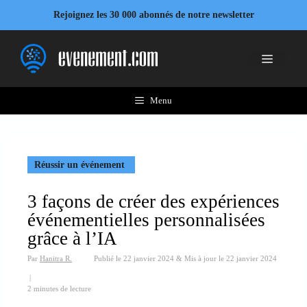
Aller
Rejoignez les 30 000 abonnés de notre newsletter
au
contenu
Menu
Menu
Réussir un événement
3 façons de créer des expériences
événementielles personnalisées
grâce à l’IA
Par
Hanitra R.
Publié le
22 janvier 2024
&
Mis à jour le
22 janvier 2024
|
2 minutes de lecture