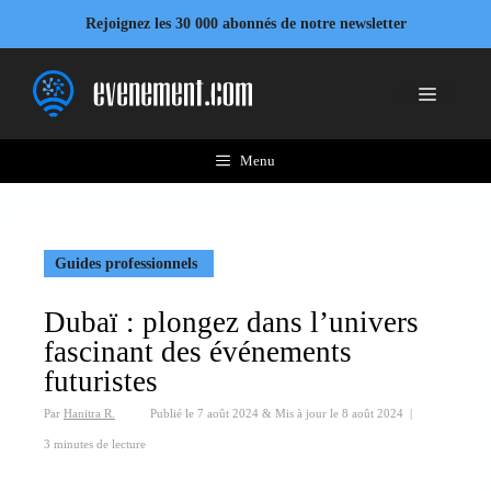
Aller
Rejoignez les 30 000 abonnés de notre newsletter
au
contenu
Menu
Menu
Guides professionnels
Dubaï : plongez dans l’univers
fascinant des événements
futuristes
Par
Hanitra R.
Publié le
7 août 2024
&
Mis à jour le
8 août 2024
|
3 minutes de lecture