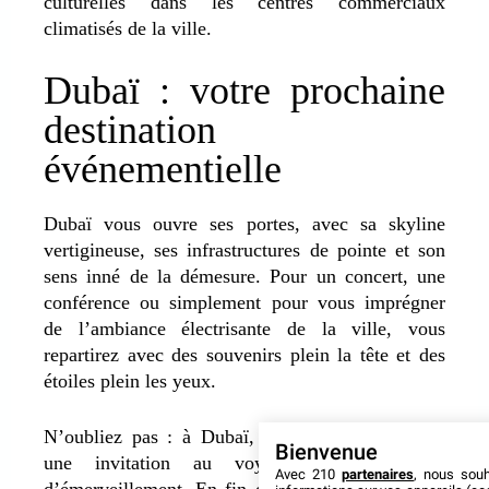
culturelles dans les centres commerciaux
climatisés de la ville.
Dubaï : votre prochaine
destination
événementielle
Dubaï vous ouvre ses portes, avec sa skyline
vertigineuse, ses infrastructures de pointe et son
sens inné de la démesure. Pour un concert, une
conférence ou simplement pour vous imprégner
de l’ambiance électrisante de la ville, vous
repartirez avec des souvenirs plein la tête et des
étoiles plein les yeux.
N’oubliez pas : à Dubaï, chaque événement est
Bienvenue
une invitation au voyage, une promesse
Avec 210
partenaires
, nous sou
d’émerveillement. En fin de compte, Dubaï vous