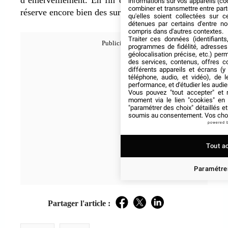
informations sur vos appareils (coo
combiner et transmettre entre par
réserve encore bien des surprises !
qu'elles soient collectées sur 
détenues par certains d'entre no
compris dans d'autres contextes.
Traiter ces données (identifiants
programmes de fidélité, adresses 
géolocalisation précise, etc.) per
des services, contenus, offres c
différents appareils et écrans (y
téléphone, audio, et vidéo), de l
performance, et d'étudier les audi
Vous pouvez "tout accepter" et r
moment via le lien "cookies" en
"paramétrer des choix" détaillés e
soumis au consentement. Vos choix
powered 
Tout a
Paramétrer
Partager l'article :
Facebook
Twitter
LinkedIn