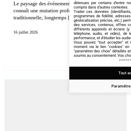
détenues par certains d'entre no
Le paysage des événements professionnels
compris dans d'autres contextes.
connaît une mutation profonde. La conférence
Traiter ces données (identifiants
programmes de fidélité, adresses 
traditionnelle, longtemps
géolocalisation précise, etc.) per
des services, contenus, offres c
différents appareils et écrans (y
16 juillet 2026
téléphone, audio, et vidéo), de l
performance, et d'étudier les audi
Vous pouvez "tout accepter" et r
moment via le lien "cookies" en
"paramétrer des choix" détaillés e
soumis au consentement. Vos choix
powered 
Tout a
Paramétrer