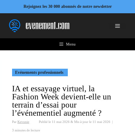
Aller
Rejoignez les 30 000 abonnés de notre newsletter
au
contenu
Menu
Menu
Evénements professionnels
IA et essayage virtuel, la
Fashion Week devient-elle un
terrain d’essai pour
l’événementiel augmenté ?
Par
Kevunie
Publié le
11 mai 2026
&
Mis à jour le
11 mai 2026
|
3 minutes de lecture