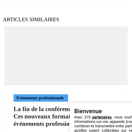
ARTICLES SIMILAIRES
Evénements professionnels
La fin de la conférence traditionnelle ?
Bienvenue
Ces nouveaux formats réinventent les
Avec 210
partenaires
, nous sou
informations sur vos appareils (coo
événements professionnels
combiner et transmettre entre par
qu'elles soient collectées sur 