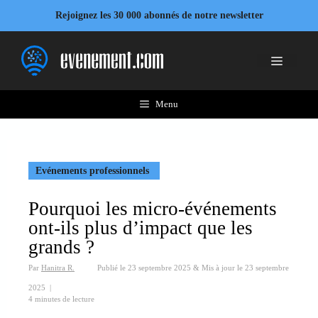
Aller
Rejoignez les 30 000 abonnés de notre newsletter
au
contenu
Menu
Menu
Evénements professionnels
Pourquoi les micro-événements
ont-ils plus d’impact que les
grands ?
Par
Hanitra R.
Publié le
23 septembre 2025
&
Mis à jour le
23 septembre
2025
|
4 minutes de lecture