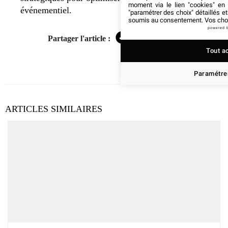
moment via le lien "cookies" en
événementiel.
"paramétrer des choix" détaillés e
soumis au consentement. Vos choix
powered 
Partager l'article :
Facebook
Twitter
LinkedIn
Tout a
Paramétrer
ARTICLES SIMILAIRES