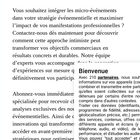
Vous souhaitez intégrer les micro-événements
dans votre stratégie événementielle et maximiser
l’impact de vos manifestations professionnelles ?
Contactez-nous dès maintenant pour découvrir
comment cette approche intimiste peut
transformer vos objectifs commerciaux en
résultats concrets et durables. Notre équipe
d’experts vous accompagne dans la conception
d’expériences sur mesure qui marqueront
Bienvenue
définitivement vos participants.
Avec 210
partenaires
, nous sou
informations sur vos appareils (coo
combiner et transmettre entre par
qu'elles soient collectées sur 
Abonnez-vous immédiatement à notre newsletter
détenues par certains d'entre no
spécialisée pour recevoir chaque mois nos
compris dans d'autres contextes.
Traiter ces données (identifiants
analyses exclusives des nouvelles tendances
programmes de fidélité, adresses 
géolocalisation précise, etc.) per
événementielles. Ainsi de découvrir les
des services, contenus, offres c
innovations qui transforment notre secteur et
différents appareils et écrans (y
téléphone, audio, et vidéo), de l
accéder en avant-première à nos conseils
performance, et d'étudier les audi
stratégiques pour optimiser votre ROI
Vous pouvez "tout accepter" et r