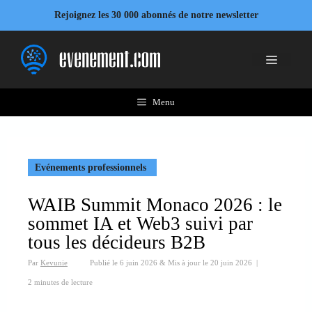
Aller
Rejoignez les 30 000 abonnés de notre newsletter
au
contenu
Menu
Menu
Evénements professionnels
WAIB Summit Monaco 2026 : le
sommet IA et Web3 suivi par
tous les décideurs B2B
Par
Kevunie
Publié le
6 juin 2026
&
Mis à jour le
20 juin 2026
|
2 minutes de lecture