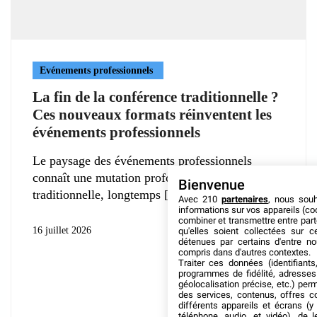
Evénements professionnels
La fin de la conférence traditionnelle ?
Ces nouveaux formats réinventent les
événements professionnels
Le paysage des événements professionnels
connaît une mutation profonde. La conférence
Bienvenue
traditionnelle, longtemps
Avec 210
partenaires
, nous sou
informations sur vos appareils (coo
combiner et transmettre entre par
16 juillet 2026
qu'elles soient collectées sur 
détenues par certains d'entre no
compris dans d'autres contextes.
Traiter ces données (identifiants
programmes de fidélité, adresses 
géolocalisation précise, etc.) per
des services, contenus, offres c
différents appareils et écrans (y
téléphone, audio, et vidéo), de l