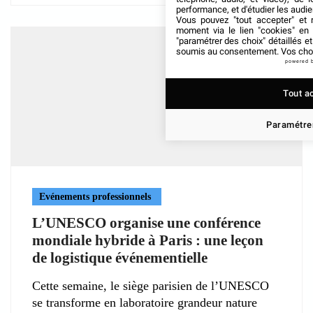
performance, et d'étudier les audi
Vous pouvez "tout accepter" et r
moment via le lien "cookies" en
"paramétrer des choix" détaillés e
soumis au consentement. Vos choix
powered 
Tout a
Paramétrer
Evénements professionnels
L’UNESCO organise une conférence
mondiale hybride à Paris : une leçon
de logistique événementielle
Cette semaine, le siège parisien de l’UNESCO
se transforme en laboratoire grandeur nature