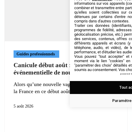
informations sur vos appareils (coo
combiner et transmettre entre par
qu'elles soient collectées sur 
détenues par certains d'entre no
compris dans d'autres contextes.
Traiter ces données (identifiants
programmes de fidélité, adresses 
géolocalisation précise, etc.) per
des services, contenus, offres c
différents appareils et écrans (y
téléphone, audio, et vidéo), de l
performance, et d'étudier les audi
Guides professionnels
Vous pouvez "tout accepter" et r
moment via le lien "cookies" en
Canicule début août : la filière
"paramétrer des choix" détaillés e
soumis au consentement. Vos choix
événementielle de nouveau à l’épreuve
powered 
Alors qu’une nouvelle vague de chaleur frappe
Tout a
la France en ce début août
Paramétrer
5 août 2026