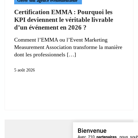
Gérer son agence événementielle
Certification EMMA : Pourquoi les
KPI deviennent le véritable livrable
d’un événement en 2026 ?
Comment l’EMMA ou l’Event Marketing
Measurement Association transforme la manière
dont les professionnels
5 août 2026
Bienvenue
Avec 210
partenaires
, nous sou