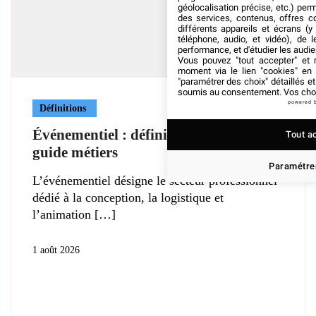
géolocalisation précise, etc.) per
des services, contenus, offres c
différents appareils et écrans (y
téléphone, audio, et vidéo), de l
performance, et d'étudier les audi
Vous pouvez "tout accepter" et r
moment via le lien "cookies" en
"paramétrer des choix" détaillés e
soumis au consentement. Vos choix
powered 
Définitions
Événementiel : définition, enjeux et
Tout a
guide métiers
Paramétrer
L’événementiel désigne le secteur professionnel
dédié à la conception, la logistique et
l’animation
1 août 2026