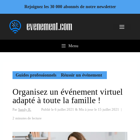
Aller
Rejoignez les 30 000 abonnés de notre newsletter
au
contenu
Menu
Menu
Guides professionnels
Réussir un événement
Organisez un événement virtuel
adapté à toute la famille !
Par
Sandy R.
Publié le
6 juillet 2021
&
Mis à jour le
15 juillet 2021
|
2 minutes de lecture