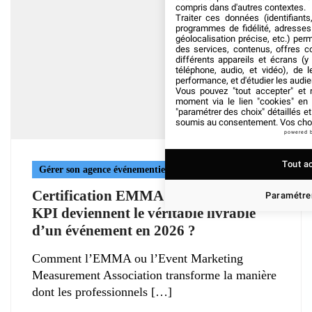
compris dans d'autres contextes.
Traiter ces données (identifiants
programmes de fidélité, adresses 
géolocalisation précise, etc.) per
des services, contenus, offres c
différents appareils et écrans (y
téléphone, audio, et vidéo), de l
performance, et d'étudier les audi
Vous pouvez "tout accepter" et r
moment via le lien "cookies" en
"paramétrer des choix" détaillés e
soumis au consentement. Vos choix
powered 
Tout a
Gérer son agence événementielle
Certification EMMA : Pourquoi les
Paramétrer
KPI deviennent le véritable livrable
d’un événement en 2026 ?
Comment l’EMMA ou l’Event Marketing
Measurement Association transforme la manière
dont les professionnels