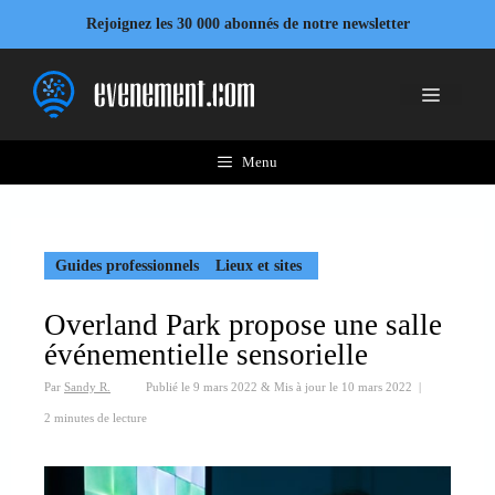
Aller
Rejoignez les 30 000 abonnés de notre newsletter
au
contenu
Menu
Menu
Guides professionnels
Lieux et sites
Overland Park propose une salle
événementielle sensorielle
Par
Sandy R.
Publié le
9 mars 2022
&
Mis à jour le
10 mars 2022
|
2 minutes de lecture