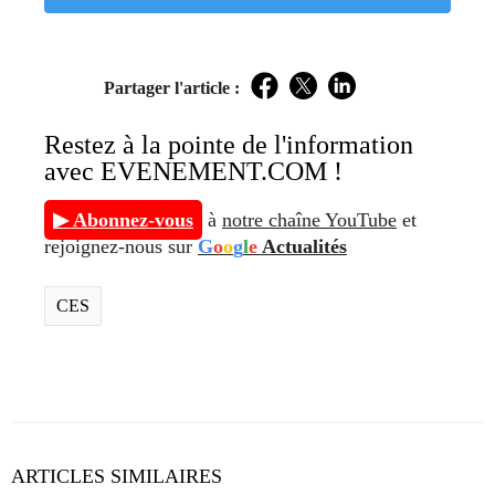
Partager l'article :
Facebook
Twitter
LinkedIn
Restez à la pointe de l'information
avec EVENEMENT.COM !
▶ Abonnez-vous
à
notre chaîne YouTube
et
rejoignez-nous sur
G
o
o
g
l
e
Actualités
CES
ARTICLES SIMILAIRES