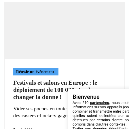
Réussir un événement
Festivals et salons en Europe : le
déploiement de 100 000 eLockers va
Bienvenue
changer la donne !
Avec 210
partenaires
, nous sou
informations sur vos appareils (coo
Vider ses poches en toute sécurité : la déferlante
combiner et transmettre entre par
des casiers eLockers gagne
qu'elles soient collectées sur 
détenues par certains d'entre no
compris dans d'autres contextes.
Traiter ces données (identifiants