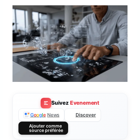
Suivez
Evenement
Discover
G
o
o
g
l
e
News
Ajouter comme
source préférée