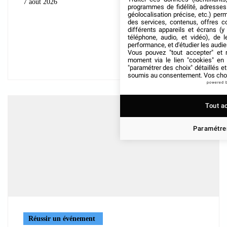
7 août 2026
programmes de fidélité, adresses 
géolocalisation précise, etc.) per
des services, contenus, offres c
différents appareils et écrans (y
téléphone, audio, et vidéo), de l
performance, et d'étudier les audi
Vous pouvez "tout accepter" et r
moment via le lien "cookies" en
"paramétrer des choix" détaillés e
soumis au consentement. Vos choix
powered 
Tout a
Paramétrer
Réussir un événement