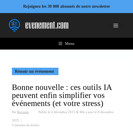
Aller
Rejoignez les 30 000 abonnés de notre newsletter
au
contenu
Menu
Menu
Réussir un événement
Bonne nouvelle : ces outils IA
peuvent enfin simplifier vos
événements (et votre stress)
Par
Kevunie
Publié le
4 décembre 2025
&
Mis à jour le
8 décembre
2025
|
3 minutes de lecture