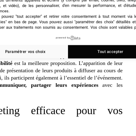
os différents appareils et écrans (y compris par email, courrier, SMS, télé
, et vidéo), de les personnaliser, d'en mesurer la performance, et d'étudi
nces.
pouvez "tout accepter" et retirer votre consentement à tout moment via l
kies" en bas de page
. Vous pouvez aussi "paramétrer des choix" détaillés e
ser aux traitements non soumis au consentement. Vos choix sont valables p
ats
powered by
Paramétrer vos choix
Tout accepter
ntribution dans le développement financier de vos
ibilité
est la meilleure proposition. L’apparition de leur
de présentation de leurs produits à diffuser au cours de
i, ils participent également à l’essentiel de l’événement.
mmuniquer, partager leurs expériences
avec les
eting efficace pour vos