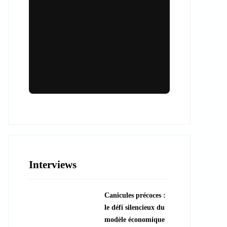
Lieux & animations pour des
événements inoubliables
Des espaces d'exception et des activités
uniques pour vos événements professionnels
ou particuliers.
Interviews
????️ Découvrir les lieux
Canicules précoces :
???? Explorer les animations
le défi silencieux du
modèle économique