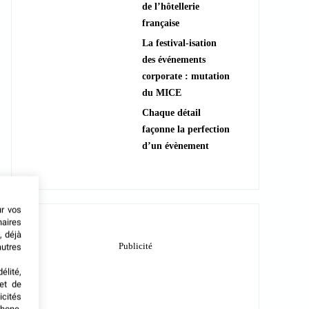
de l’hôtellerie
française
La festival-isation
des événements
corporate : mutation
du MICE
Chaque détail
façonne la perfection
d’un évènement
ur vos
naires
, déjà
autres
élité,
met de
icités