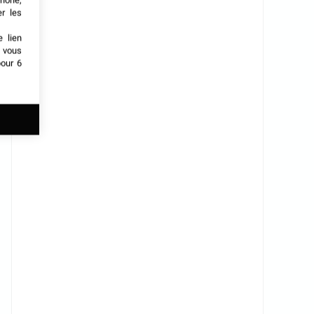
phone,
er les
e lien
t vous
our 6