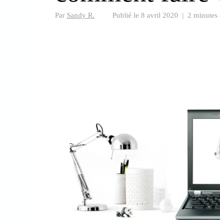
Par
Sandy R.
Publié le
8 avril 2020
|
2 minutes 