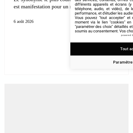
différents appareils et écrans (y
est manifestation pour un rassemblement
téléphone, audio, et vidéo), de l
performance, et d'étudier les audi
Vous pouvez "tout accepter" et r
6 août 2026
moment via le lien "cookies" en
"paramétrer des choix" détaillés e
soumis au consentement. Vos choix
powered 
Tout a
Paramétrer