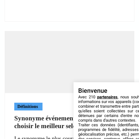
Bienvenue
Avec 210
partenaires
, nous sou
informations sur vos appareils (coo
combiner et transmettre entre par
Définitions
qu'elles soient collectées sur 
détenues par certains d'entre no
Synonyme événement : comment
compris dans d'autres contextes.
choisir le meilleur selon le contexte ?
Traiter ces données (identifiants
programmes de fidélité, adresses 
géolocalisation précise, etc.) per
Le synonyme le plus courant du mot événement
des services, contenus, offres c