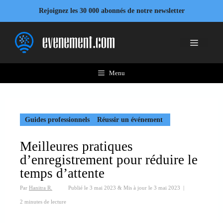
Aller
Rejoignez les 30 000 abonnés de notre newsletter
au
contenu
Menu
Menu
Guides professionnels
Réussir un événement
Meilleures pratiques
d’enregistrement pour réduire le
temps d’attente
Par
Hanitra R.
Publié le
3 mai 2023
&
Mis à jour le
3 mai 2023
|
2 minutes de lecture