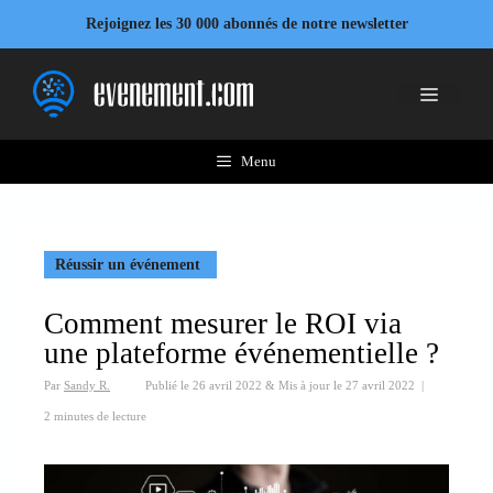
Aller
Rejoignez les 30 000 abonnés de notre newsletter
au
contenu
Menu
Menu
Réussir un événement
Comment mesurer le ROI via
une plateforme événementielle ?
Par
Sandy R.
Publié le
26 avril 2022
&
Mis à jour le
27 avril 2022
|
2 minutes de lecture