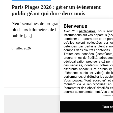
Paris Plages 2026 : gérer un événement
public géant qui dure deux mois
Neuf semaines de programmation continue,
Bienvenue
plusieurs kilomètres de berges mobilisées et un
Avec 210
partenaires
, nous sou
informations sur vos appareils (coo
public
combiner et transmettre entre par
qu'elles soient collectées sur 
détenues par certains d'entre no
8 juillet 2026
compris dans d'autres contextes.
Traiter ces données (identifiants
programmes de fidélité, adresses 
géolocalisation précise, etc.) per
des services, contenus, offres c
différents appareils et écrans (y
téléphone, audio, et vidéo), de l
performance, et d'étudier les audi
Vous pouvez "tout accepter" et r
moment via le lien "cookies" en
"paramétrer des choix" détaillés e
soumis au consentement. Vos choix
powered 
Tout a