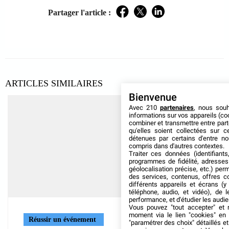
Partager l'article :
Facebook
Twitter
LinkedIn
ARTICLES SIMILAIRES
Bienvenue
Avec 210
partenaires
, nous sou
informations sur vos appareils (coo
combiner et transmettre entre par
qu'elles soient collectées sur 
détenues par certains d'entre no
compris dans d'autres contextes.
Traiter ces données (identifiants
programmes de fidélité, adresses 
géolocalisation précise, etc.) per
des services, contenus, offres c
différents appareils et écrans (y
téléphone, audio, et vidéo), de l
performance, et d'étudier les audi
Vous pouvez "tout accepter" et r
moment via le lien "cookies" en
Réussir un événement
"paramétrer des choix" détaillés e