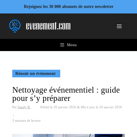
Aller
Rejoignez les 30 000 abonnés de notre newsletter
au
contenu
Menu
Menu
Réussir un événement
Nettoyage événementiel : guide
pour s’y préparer
Par
Sandy R.
Publié le
20 janvier 2026
&
Mis à jour le
20 janvier 2026
|
3 minutes de lecture