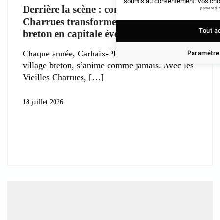
soumis au consentement. Vos choix
Derrière la scène : comment les Vieilles
powered 
Charrues transforment un village
Tout a
breton en capitale événementielle ?
Chaque année, Carhaix-Plouguer, paisible
Paramétrer
village breton, s’anime comme jamais. Avec les
Vieilles Charrues,
18 juillet 2026