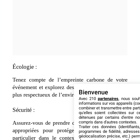
Écologie :
Tenez compte de l’empreinte carbone de votre
événement et explorez des options pour le rendre
Bienvenue
plus respectueux de l’environnement.
Avec 210
partenaires
, nous sou
informations sur vos appareils (coo
combiner et transmettre entre par
Sécurité :
qu'elles soient collectées sur 
détenues par certains d'entre no
compris dans d'autres contextes.
Assurez-vous de prendre des mesures de sécurité
Traiter ces données (identifiants
appropriées pour protéger les participants, en
programmes de fidélité, adresses 
géolocalisation précise, etc.) per
particulier dans le contexte de la pandémie de