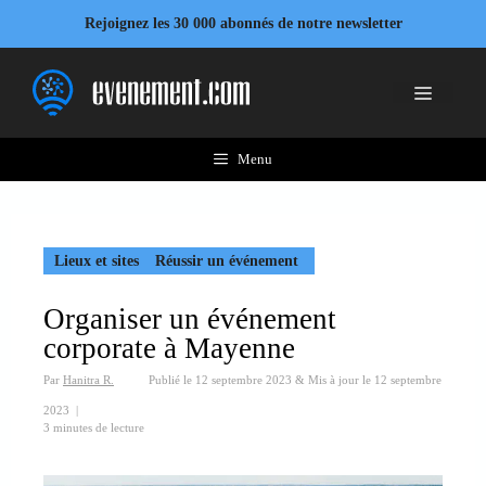
Aller
Rejoignez les 30 000 abonnés de notre newsletter
au
contenu
Menu
Menu
Lieux et sites
Réussir un événement
Organiser un événement
corporate à Mayenne
Par
Hanitra R.
Publié le
12 septembre 2023
&
Mis à jour le
12 septembre
2023
|
3 minutes de lecture