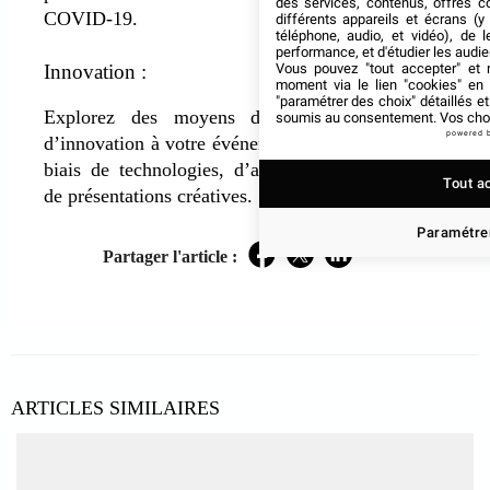
des services, contenus, offres c
COVID-19.
différents appareils et écrans (y
téléphone, audio, et vidéo), de l
performance, et d'étudier les audi
Vous pouvez "tout accepter" et r
Innovation :
moment via le lien "cookies" en
"paramétrer des choix" détaillés e
Explorez des moyens d’apporter une touche
soumis au consentement. Vos choix
powered 
d’innovation à votre événement, que ce soit par le
biais de technologies, d’activités interactives ou
Tout a
de présentations créatives.
Paramétrer
Partager l'article :
Facebook
Twitter
LinkedIn
ARTICLES SIMILAIRES