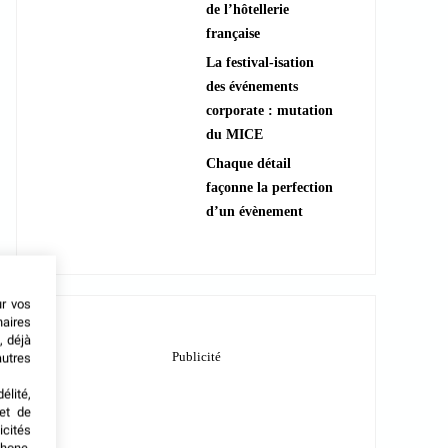
de l’hôtellerie
française
La festival-isation
des événements
corporate : mutation
du MICE
Chaque détail
façonne la perfection
d’un évènement
ur vos
naires
, déjà
autres
élité,
met de
icités