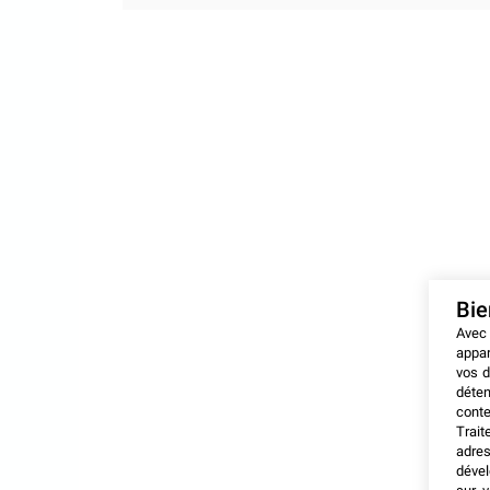
Bi
Avec
appar
vos d
déten
conte
Trait
adres
dével