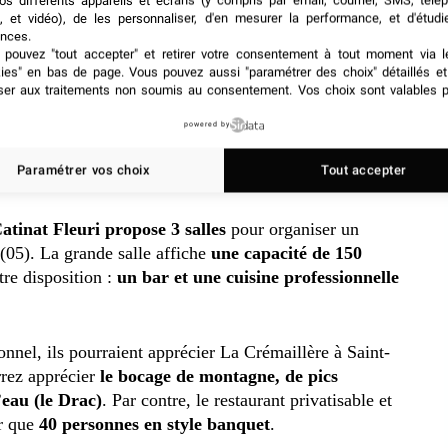
os différents appareils et écrans (y compris par email, courrier, SMS, télé
, et vidéo), de les personnaliser, d'en mesurer la performance, et d'étudi
nces.
pouvez "tout accepter" et retirer votre consentement à tout moment via l
kies" en bas de page
. Vous pouvez aussi "paramétrer des choix" détaillés e
ser aux traitements non soumis au consentement. Vos choix sont valables p
idera à proposer facilement des pistes de ski lors de vos
llir
jusqu’à 100 personnes
en plus de la terrasse. Sa
powered by
mieux pour vos
événements intimistes
puisqu’elle ne peut
Paramétrer vos choix
Tout accepter
sition choisie.
atinat Fleuri propose 3 salles
pour organiser un
05). La grande salle affiche
une capacité de 150
tre disposition :
un bar et une cuisine professionnelle
nnel, ils pourraient apprécier La Crémaillère à Saint-
rez apprécier
le bocage de montagne, de pics
eau (le Drac)
. Par contre, le restaurant privatisable et
ir que
40 personnes en style banquet
.