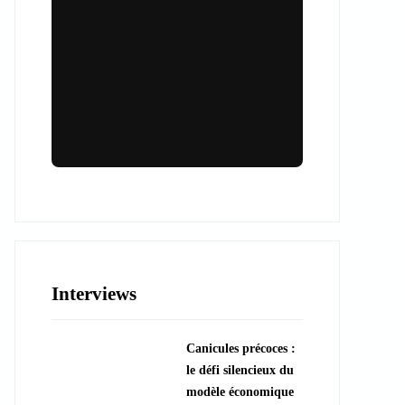
Lieux & animations pour des
événements inoubliables
Des espaces d'exception et des activités
uniques pour vos événements professionnels
ou particuliers.
Interviews
????️ Découvrir les lieux
Canicules précoces :
???? Explorer les animations
le défi silencieux du
modèle économique