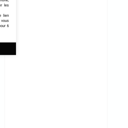
phone,
er les
e lien
t vous
our 6