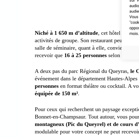
sur v
audio
audie
Vous 
"coo
oppo
Niché à 1 650 m d’altitude
, cet hôtel vous a
mois.
activités de groupe. Son restaurant peut accuei
salle de séminaire, quant à elle, conviendra 
recevoir que
16 à 25 personnes
selon la dispo
A deux pas du parc Régional du Queyras,
le C
événement dans le département Hautes-Alpes (
personnes
en format théâtre ou cocktail. A vo
équipée de 150 m²
.
Pour ceux qui recherchent un paysage exceptio
Bonnet-en-Champsaur. Tout autour, vous pour
montagneux (Pic du Queyrel) et de cours d’
modulable pour votre concept ne peut recevo