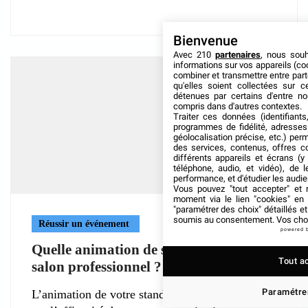
Bienvenue
Avec 210
partenaires
, nous sou
informations sur vos appareils (coo
combiner et transmettre entre par
qu'elles soient collectées sur 
détenues par certains d'entre no
compris dans d'autres contextes.
Traiter ces données (identifiants
programmes de fidélité, adresses 
géolocalisation précise, etc.) per
des services, contenus, offres c
différents appareils et écrans (y
téléphone, audio, et vidéo), de l
performance, et d'étudier les audi
Vous pouvez "tout accepter" et r
moment via le lien "cookies" en
"paramétrer des choix" détaillés e
soumis au consentement. Vos choix
Réussir un événement
powered 
Quelle animation de stand pendant un
Tout a
salon professionnel ?
Paramétrer
L’animation de votre stand impacte grandement