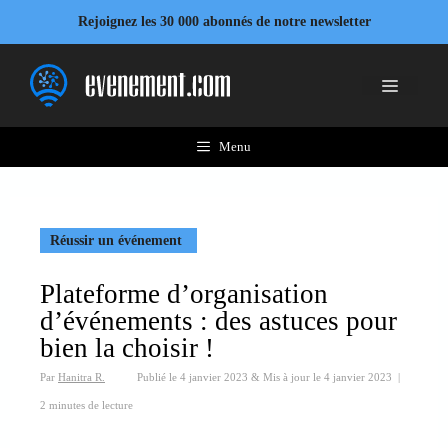
Aller
Rejoignez les 30 000 abonnés de notre newsletter
au
contenu
Menu
Menu
Réussir un événement
Plateforme d’organisation
d’événements : des astuces pour
bien la choisir !
Par
Hanitra R.
Publié le
4 janvier 2023
&
Mis à jour le
4 janvier 2023
|
2 minutes de lecture