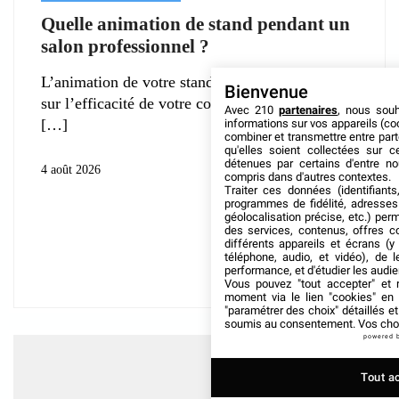
Quelle animation de stand pendant un
salon professionnel ?
L’animation de votre stand impacte grandement
Bienvenue
sur l’efficacité de votre communication au cours
Avec 210
partenaires
, nous sou
informations sur vos appareils (coo
combiner et transmettre entre par
qu'elles soient collectées sur 
détenues par certains d'entre no
4 août 2026
compris dans d'autres contextes.
Traiter ces données (identifiants
programmes de fidélité, adresses 
géolocalisation précise, etc.) per
des services, contenus, offres c
différents appareils et écrans (y
téléphone, audio, et vidéo), de l
performance, et d'étudier les audi
Vous pouvez "tout accepter" et r
moment via le lien "cookies" en
"paramétrer des choix" détaillés e
soumis au consentement. Vos choix
powered 
Tout a