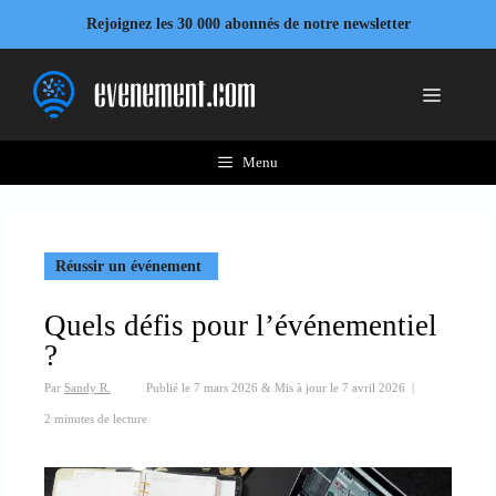
Aller
Rejoignez les 30 000 abonnés de notre newsletter
au
contenu
Menu
Menu
Réussir un événement
Quels défis pour l’événementiel
?
Par
Sandy R.
Publié le
7 mars 2026
&
Mis à jour le
7 avril 2026
|
2 minutes de lecture