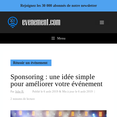
Aller
Rejoignez les 30 000 abonnés de notre newsletter
au
contenu
Menu
Menu
Réussir un événement
Sponsoring : une idée simple
pour améliorer votre événement
Par
Julie B.
Publié le
6 août 2019
&
Mis à jour le
6 août 2019
|
2 minutes de lecture