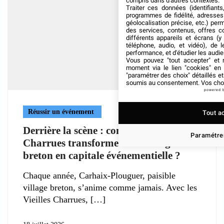
compris dans d'autres contextes.
Traiter ces données (identifiants
programmes de fidélité, adresses 
géolocalisation précise, etc.) per
des services, contenus, offres c
différents appareils et écrans (y
téléphone, audio, et vidéo), de l
performance, et d'étudier les audi
Vous pouvez "tout accepter" et r
moment via le lien "cookies" en
"paramétrer des choix" détaillés e
soumis au consentement. Vos choix
powered 
Réussir un événement
Tout a
Derrière la scène : comment les Vieilles
Paramétrer
Charrues transforment un village
breton en capitale événementielle ?
Chaque année, Carhaix-Plouguer, paisible
village breton, s’anime comme jamais. Avec les
Vieilles Charrues,