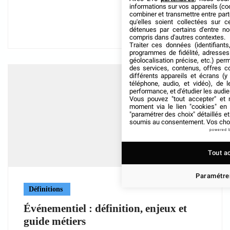
informations sur vos appareils (coo
combiner et transmettre entre par
qu'elles soient collectées sur 
détenues par certains d'entre no
compris dans d'autres contextes.
Traiter ces données (identifiants
programmes de fidélité, adresses 
géolocalisation précise, etc.) per
des services, contenus, offres c
différents appareils et écrans (y
téléphone, audio, et vidéo), de l
performance, et d'étudier les audi
Vous pouvez "tout accepter" et r
moment via le lien "cookies" en
"paramétrer des choix" détaillés e
soumis au consentement. Vos choix
powered 
Tout a
Paramétrer
Définitions
Événementiel : définition, enjeux et
guide métiers