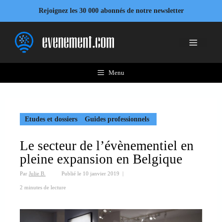
Aller
Rejoignez les 30 000 abonnés de notre newsletter
au
contenu
Menu
Menu
Etudes et dossiers
Guides professionnels
Le secteur de l’évènementiel en
pleine expansion en Belgique
Par
Julie B.
Publié le
10 janvier 2019
|
2 minutes de lecture