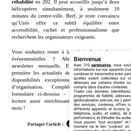
réhabilité
en 202. Il peut accueillir jusqu’à deux
hélicoptères simultanément, à seulement 10
minutes du centre-ville. Bref, je reste convaincu
qu’Uzès offre ce subtil équilibre entre
accessibilité, cachet et professionnalisme que
recherchent les organisateurs exigeants.
Vous souhaitez rester à la pointe des tendances
événementielles ? Abonnez-vous à notre
Bienvenue
newsletter mensuelle. Et recevez en avant-
Avec 210
partenaires
, nous sou
informations sur vos appareils (coo
première les actualités des nouveaux lieux, les
combiner et transmettre entre par
qu'elles soient collectées sur 
disponibilités exceptionnelles et nos conseils
détenues par certains d'entre no
d’organisation. Complétez simplement le
compris dans d'autres contextes.
Traiter ces données (identifiants
formulaire ci-dessous – je vous promets une
programmes de fidélité, adresses 
lecture aussi enrichissante qu’agréable chaque
géolocalisation précise, etc.) per
des services, contenus, offres c
mois !
différents appareils et écrans (y
téléphone, audio, et vidéo), de l
performance, et d'étudier les audi
Vous pouvez "tout accepter" et r
Partager l'article :
Facebook
Twitter
LinkedIn
moment via le lien "cookies" en
"paramétrer des choix" détaillés e