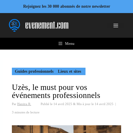
Aller
Rejoignez les 30 000 abonnés de notre newsletter
au
contenu
Menu
Menu
Guides professionnels
Lieux et sites
Uzès, le must pour vos
événements professionnels
Par
Hanitra R.
Publié le
14 avril 2025
&
Mis à jour le
14 avril 2025
|
3 minutes de lecture