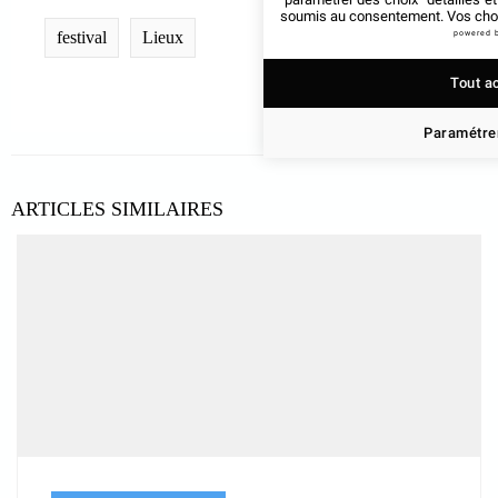
soumis au consentement. Vos choix
festival
Lieux
powered 
Tout a
Paramétrer
ARTICLES SIMILAIRES