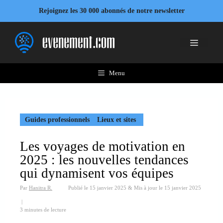
Aller
Rejoignez les 30 000 abonnés de notre newsletter
au
contenu
Menu
Menu
Guides professionnels
Lieux et sites
Les voyages de motivation en
2025 : les nouvelles tendances
qui dynamisent vos équipes
Par
Hanitra R.
Publié le
15 janvier 2025
&
Mis à jour le
15 janvier 2025
|
3 minutes de lecture