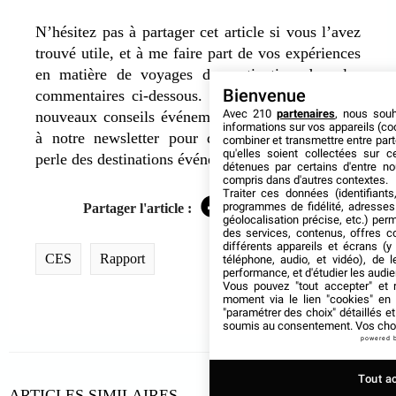
N’hésitez pas à partager cet article si vous l’avez
trouvé utile, et à me faire part de vos expériences
en matière de voyages de motivation dans les
Bienvenue
commentaires ci-dessous. À très bientôt pour de
Avec 210
partenaires
, nous sou
nouveaux conseils événementiels ! Abonnez-vous
informations sur vos appareils (coo
à notre newsletter pour découvrir la prochaine
combiner et transmettre entre par
qu'elles soient collectées sur 
perle des destinations événementielles !
détenues par certains d'entre no
compris dans d'autres contextes.
Traiter ces données (identifiants
programmes de fidélité, adresses 
Partager l'article :
Facebook
Twitter
LinkedIn
géolocalisation précise, etc.) per
des services, contenus, offres c
différents appareils et écrans (y
CES
Rapport
téléphone, audio, et vidéo), de l
performance, et d'étudier les audi
Vous pouvez "tout accepter" et r
moment via le lien "cookies" en
"paramétrer des choix" détaillés e
soumis au consentement. Vos choix
powered 
Tout a
ARTICLES SIMILAIRES