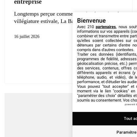
entreprise
Longtemps perçue comme une simple station de
Bienvenue
villégiature estivale, La Baule s’est imposée
Avec 210
partenaires
, nous sou
informations sur vos appareils (coo
combiner et transmettre entre par
16 juillet 2026
qu'elles soient collectées sur 
détenues par certains d'entre no
compris dans d'autres contextes.
Traiter ces données (identifiants
programmes de fidélité, adresses 
géolocalisation précise, etc.) per
des services, contenus, offres c
différents appareils et écrans (y
téléphone, audio, et vidéo), de l
performance, et d'étudier les audi
Vous pouvez "tout accepter" et r
moment via le lien "cookies" en
"paramétrer des choix" détaillés e
soumis au consentement. Vos choix
powered 
Tout a
Paramétrer