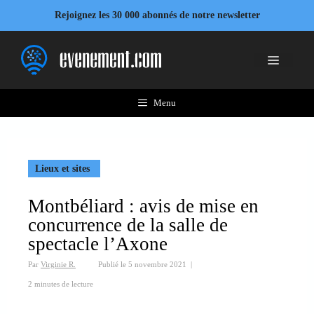
Aller
Rejoignez les 30 000 abonnés de notre newsletter
au
contenu
Menu
Menu
Lieux et sites
Montbéliard : avis de mise en
concurrence de la salle de
spectacle l’Axone
Par
Virginie R.
Publié le
5 novembre 2021
|
2 minutes de lecture