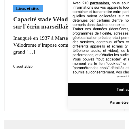
Avec 210
partenaires
, nous sou
informations sur vos appareils (coo
Lieux et sites
combiner et transmettre entre par
qu'elles soient collectées sur 
Capacité stade Vélodrome : tout savoir
détenues par certains d'entre no
compris dans d'autres contextes.
sur l’écrin marseillais
Traiter ces données (identifiants
programmes de fidélité, adresses 
Inauguré en 1937 à Marseille, l’Orange
géolocalisation précise, etc.) per
des services, contenus, offres c
Vélodrome s’impose comme le deuxième plus
différents appareils et écrans (y
téléphone, audio, et vidéo), de l
grand
performance, et d'étudier les audi
Vous pouvez "tout accepter" et r
moment via le lien "cookies" en
6 août 2026
"paramétrer des choix" détaillés e
soumis au consentement. Vos choix
powered 
Tout a
Paramétrer