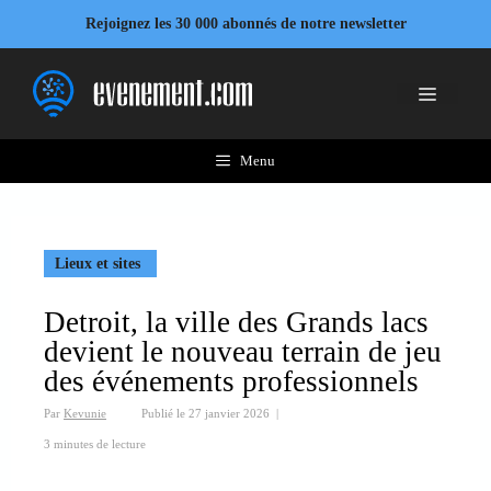
Aller
Rejoignez les 30 000 abonnés de notre newsletter
au
contenu
Menu
Menu
Lieux et sites
Detroit, la ville des Grands lacs
devient le nouveau terrain de jeu
des événements professionnels
Par
Kevunie
Publié le
27 janvier 2026
|
3 minutes de lecture