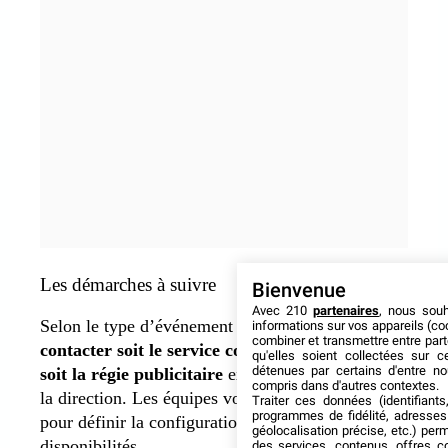
Les démarches à suivre
Bienvenue
Avec 210
partenaires
, nous sou
Selon le type d’événement imaginé, il vous faudra
informations sur vos appareils (coo
combiner et transmettre entre par
contacter soit le service commercial du Dôme,
qu'elles soient collectées sur 
détenues par certains d'entre no
soit la régie publicitaire
exclusive mandatée par
compris dans d'autres contextes.
la direction. Les équipes vous accompagneront
Traiter ces données (identifiants
programmes de fidélité, adresses 
pour définir la configuration idéale et vérifier les
géolocalisation précise, etc.) per
disponibilités.
des services, contenus, offres c