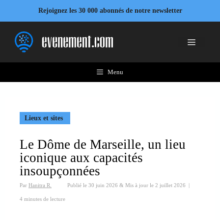
Aller
Rejoignez les 30 000 abonnés de notre newsletter
au
contenu
Menu
Menu
Lieux et sites
Le Dôme de Marseille, un lieu
iconique aux capacités
insoupçonnées
Par
Hanitra R.
Publié le
30 juin 2026
&
Mis à jour le
2 juillet 2026
|
4 minutes de lecture