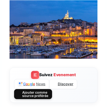
Suivez
Evenement
Discover
G
o
o
g
l
e
News
Ajouter comme
source préférée