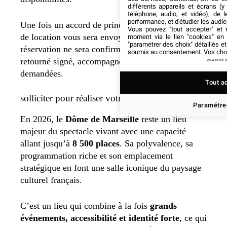
différents appareils et écrans (y
téléphone, audio, et vidéo), de l
performance, et d'étudier les audi
Une fois un accord de principe trouvé, un contrat
Vous pouvez "tout accepter" et r
de location vous sera envoyé. Cependant, votre
moment via le lien "cookies" en
"paramétrer des choix" détaillés e
réservation ne sera confirmée qu’une fois celui-ci
soumis au consentement. Vos choix
retourné signé, accompagné des arrhes
powered 
demandées.
Tout a
solliciter pour réaliser votre projet au Dôme !
Paramétrer
En 2026, le
Dôme de Marseille
reste un lieu
majeur du spectacle vivant avec une capacité
allant jusqu’à
8 500 places
. Sa polyvalence, sa
programmation riche et son emplacement
stratégique en font une salle iconique du paysage
culturel français.
C’est un lieu qui combine à la fois
grands
événements, accessibilité et identité forte
, ce qui