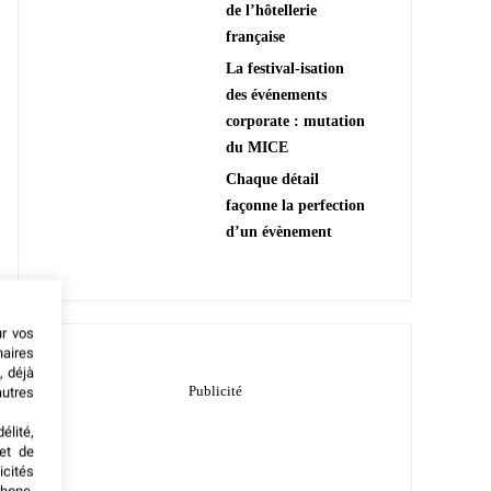
de l’hôtellerie
française
La festival-isation
des événements
corporate : mutation
du MICE
Chaque détail
façonne la perfection
d’un évènement
ur vos
naires
, déjà
autres
élité,
met de
icités