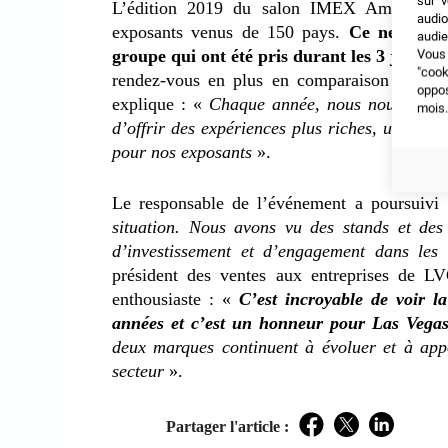
sur v
L’édition 2019 du salon IMEX America a a
audio
exposants venus de 150 pays.
Ce ne sont 
audie
groupe qui ont été pris durant les 3 jours 
Vous 
"coo
rendez-vous en plus en comparaison de l’
oppo
explique : «
Chaque année, nous nous efforç
mois.
d’offrir des expériences plus riches, une meill
pour nos exposants
».
Le responsable de l’événement a poursuivi
situation. Nous avons vu des stands et des
d’investissement et d’engagement dans les 
président des ventes aux entreprises de L
enthousiaste : «
C’est incroyable de voir 
années et c’est un honneur pour Las Vegas
deux marques continuent à évoluer et à app
secteur
».
Partager l'article :
Facebook
Twitter
LinkedIn