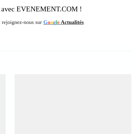
ation avec EVENEMENT.COM !
 rejoignez-nous sur
G
o
o
g
l
e
Actualités