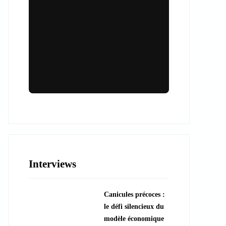
Lieux & animations pour des
événements inoubliables
Des espaces d'exception et des activités
uniques pour vos événements professionnels
ou particuliers.
Interviews
????️ Découvrir les lieux
Canicules précoces :
???? Explorer les animations
le défi silencieux du
modèle économique