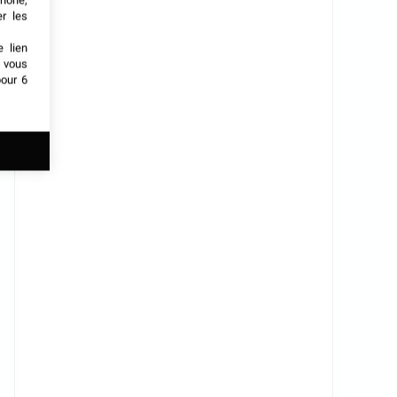
phone,
er les
e lien
t vous
our 6