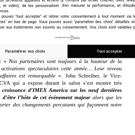
os différents appareils et écrans (y compris par email, courrier, SMS, télé
ttire 14.000 exposants venus rencontrer les 3.500
, et vidéo), de les personnaliser, d'en mesurer la performance, et d'étudi
pas moins de 76.000 rendez-vous individuels et en
nces.
de cet événement
. Cela représente toute de même 3% de
pouvez "tout accepter" et retirer votre consentement à tout moment via l
kies" en bas de page
. Vous pouvez aussi "paramétrer des choix" détaillés e
an passe. Ray Bloom, le président du groupe IMEX a
ser aux traitements non soumis au consentement. Vos choix sont valables p
ons d’être notre propre concurrence, de nous efforcer
eure éducation et, bien sûr, un fort potentiel d’affaires
powered by
Paramétrer vos choix
Tout accepter
 : «
Nos partenaires sont toujours à la hauteur de la
 activations spectaculaires cette année… Leur niveau
affaires est remarquable
». John Schreiber, le Vice-
VCVA qui a expose durant le salon s’est montre très
la croissance d’IMEX America sur les neuf dernières
 d’être l’hôte de cet événement majeur
alors que les
orter des changements percutants qui façonnent notre