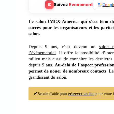
Suivez
Evenement
G
o
o
g
l
Le salon IMEX America qui s’est tenu d
succès pour les organisateurs et les parti
salon.
Depuis 9 ans, c’est devenu un
salon m
l’événementiel
. Il offre la possibilité d’int
milieu mais aussi de connaitre les dernières
depuis 9 ans.
Au-delà de l’aspect profession
permet de nouer de nombreux contacts
. Le
grandissant du salon.
✔
Besoin d'aide pour
réserver un lieu
pour votre f