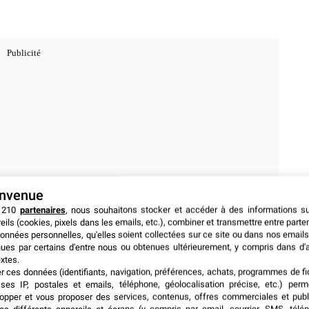
envenue
 210
partenaires
, nous souhaitons stocker et accéder à des informations s
eils (cookies, pixels dans les emails, etc.), combiner et transmettre entre parte
onnées personnelles, qu'elles soient collectées sur ce site ou dans nos emails
ues par certains d'entre nous ou obtenues ultérieurement, y compris dans d'
xtes.
de tous les records
er ces données (identifiants, navigation, préférences, achats, programmes de fid
ses IP, postales et emails, téléphone, géolocalisation précise, etc.) per
opper et vous proposer des services, contenus, offres commerciales et publ