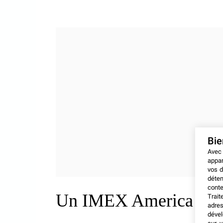
Bi
Avec
appar
vos d
déten
conte
Un IMEX America 2019 
Trait
adres
dével