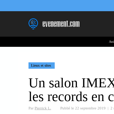
Aller
au
contenu
Ani
Lieux et sites
Un salon IMEX
les records en 
Par
Pierrick L.
Publié le
22 septembre 2019
|
2 