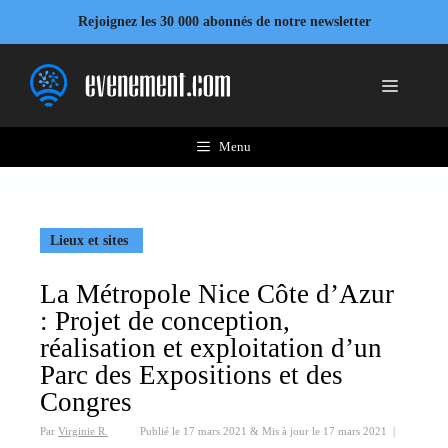
Aller
Rejoignez les 30 000 abonnés de notre newsletter
au
contenu
Menu
Menu
Lieux et sites
La Métropole Nice Côte d’Azur
: Projet de conception,
réalisation et exploitation d’un
Parc des Expositions et des
Congres
Par
Virginie R.
Publié le
17 mars 2021
&
Mis à jour le
17 mars 2021
|