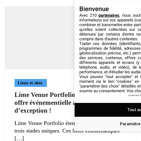
Bienvenue
Avec 210
partenaires
, nous sou
informations sur vos appareils (coo
combiner et transmettre entre par
qu'elles soient collectées sur 
détenues par certains d'entre no
compris dans d'autres contextes.
Traiter ces données (identifiants
programmes de fidélité, adresses 
géolocalisation précise, etc.) per
des services, contenus, offres c
différents appareils et écrans (y
téléphone, audio, et vidéo), de l
performance, et d'étudier les audi
Vous pouvez "tout accepter" et r
moment via le lien "cookies" en
Lieux et sites
"paramétrer des choix" détaillés e
soumis au consentement. Vos choix
Lime Venue Portfolio renforce son
powered 
offre événementielle avec 3 stades
d’exception !
Tout a
Lime Venue Portfolio étend son réseau avec
Paramétrer
trois stades uniques. Ces lieux emblématiques