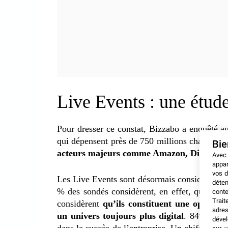
Live Events : une étud
Pour dresser ce constat, Bizzabo a enquêté 
qui dépensent près de 750 millions chaque a
Bi
acteurs majeurs comme Amazon, Digiday o
Avec
appar
vos d
Les Live Events sont désormais considérés co
déten
% des sondés considèrent, en effet, qu’il s’a
conte
Trait
considèrent
qu’ils constituent une opportu
adres
un univers toujours plus digital
. 84% des c
dével