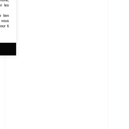
phone,
er les
e lien
t vous
our 6