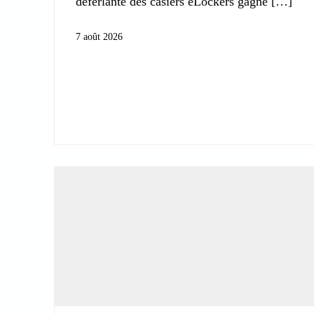
déferlante des casiers eLockers gagne
7 août 2026