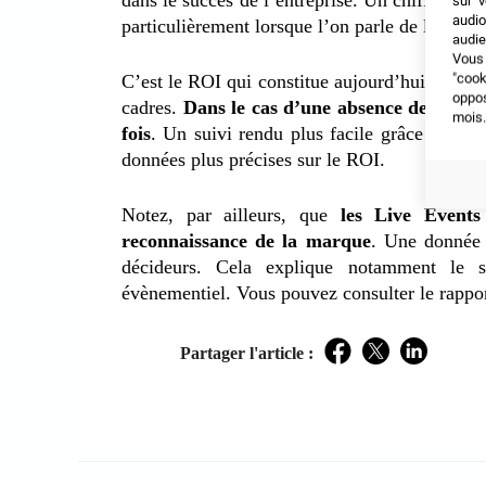
dans le succès de l’entreprise. Un chiffre en 
sur v
audio
particulièrement lorsque l’on parle de l’enga
audie
Vous 
"coo
C’est le ROI qui constitue aujourd’hui encore
oppo
cadres.
Dans le cas d’une absence de donnée
mois.
fois
. Un suivi rendu plus facile grâce à l’uti
données plus précises sur le ROI.
Notez, par ailleurs, que
les Live Events
reconnaissance de la marque
. Une donnée 
décideurs. Cela explique notamment le s
évènementiel. Vous pouvez consulter le rapp
Partager l'article :
Facebook
Twitter
LinkedIn