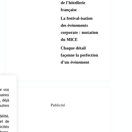
de l’hôtellerie
française
La festival-isation
des événements
corporate : mutation
du MICE
Chaque détail
façonne la perfection
d’un évènement
ur vos
naires
, déjà
autres
élité,
met de
icités