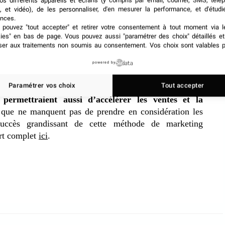
hausse de 20% par rapport à l’année dernière qui se note
os différents appareils et écrans (y compris par email, courrier, SMS, télé
, et vidéo), de les personnaliser, d'en mesurer la performance, et d'étudi
gement des cadres dans ces événements.
nces.
pouvez "tout accepter" et retirer votre consentement à tout moment via l
kies" en bas de page
. Vous pouvez aussi "paramétrer des choix" détaillés e
 une mesure cruciale afin de favoriser l’engagement des
ser aux traitements non soumis au consentement. Vos choix sont valables p
s mesurables, leur engagement serait divisé par 2,2
lisation de logiciels spécialisés qui donnent accès à des
powered by
Paramétrer vos choix
Tout accepter
 permettraient aussi d’accélérer les ventes et la
que ne manquent pas de prendre en considération les
uccès grandissant de cette méthode de marketing
ort complet
ici
.