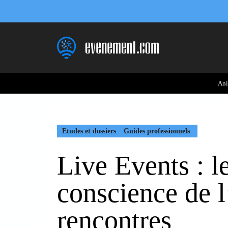
Aller
au
contenu
Ani
Etudes et dossiers
Guides professionnels
Live Events : l
conscience de 
rencontres