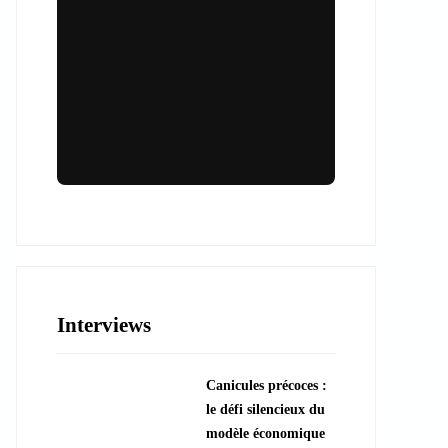
Lieux & animations pour des
événements inoubliables
Des espaces d'exception et des activités
uniques pour vos événements professionnels
ou particuliers.
Interviews
????️ Découvrir les lieux
Canicules précoces :
???? Explorer les animations
le défi silencieux du
modèle économique