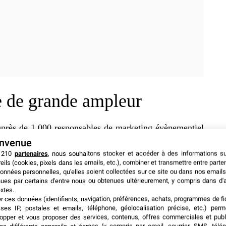
e de grande ampleur
auprès de 1.000
responsables de marketing évènementiel
nnée pour des Live Events.
Parmi eux, on retrouve des
envenue
u encore Porsche
.
 210
partenaires
, nous souhaitons stocker et accéder à des informations s
eils (cookies, pixels dans les emails, etc.), combiner et transmettre entre parte
onnées personnelles, qu'elles soient collectées sur ce site ou dans nos emails
mme une partie importante des stratégies marketing. 85
ues par certains d'entre nous ou obtenues ultérieurement, y compris dans d'
git même d’une part essentiel de leur stratégie et 95 %
xtes.
er ces données (identifiants, navigation, préférences, achats, programmes de fid
nité incontournable pour créer des connexions dans
ses IP, postales et emails, téléphone, géolocalisation précise, etc.) per
adres considèrent même que c’est un élément critique
opper et vous proposer des services, contenus, offres commerciales et publ